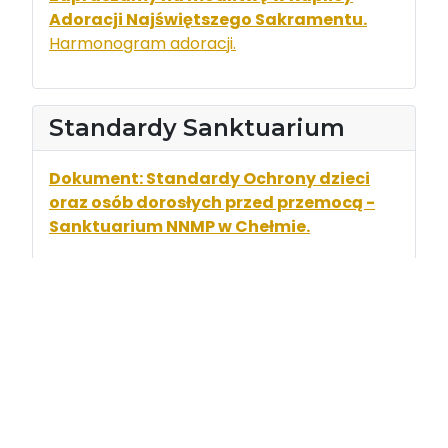
Adoracji Najświętszego Sakramentu.
Harmonogram adoracji.
Standardy Sanktuarium
Dokument: Standardy Ochrony dzieci
oraz osób dorosłych przed przemocą -
Sanktuarium NNMP w Chełmie.
Spowiedź w bazylice
- Od poniedziałku do piątku podczas Mszy
00
00
Św. o godz. 7
i 8
oraz przed Mszą św. od
30
00
17
do 18
.