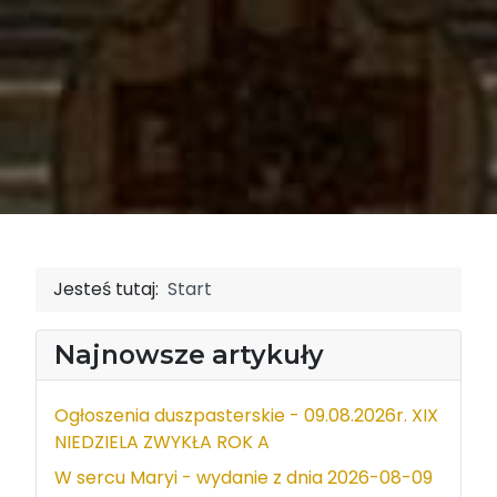
Jesteś tutaj:
Start
Najnowsze artykuły
Ogłoszenia duszpasterskie - 09.08.2026r. XIX
NIEDZIELA ZWYKŁA ROK A
W sercu Maryi - wydanie z dnia 2026-08-09