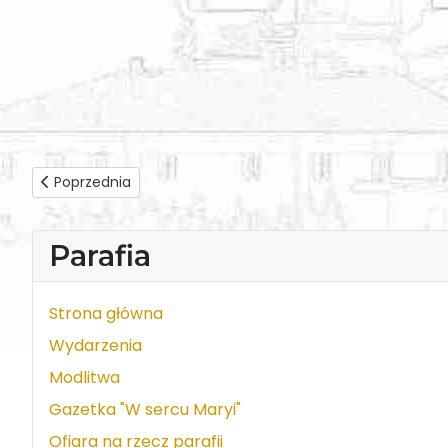
Poprzednia strona: Ks. Józef Trąbka - Homilia z dnia 2017-
Poprzednia
Parafia
Strona główna
Wydarzenia
Modlitwa
Gazetka "W sercu Maryi"
Ofiara na rzecz parafii