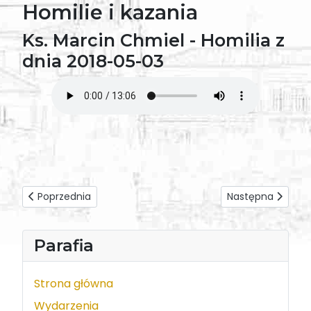
Homilie i kazania
Ks. Marcin Chmiel - Homilia z
dnia 2018-05-03
Poprzednia strona: Bp Mieczysław Cisło - Homilia ze święc
Następna strona: 
Poprzednia
Następna
Parafia
Strona główna
Wydarzenia