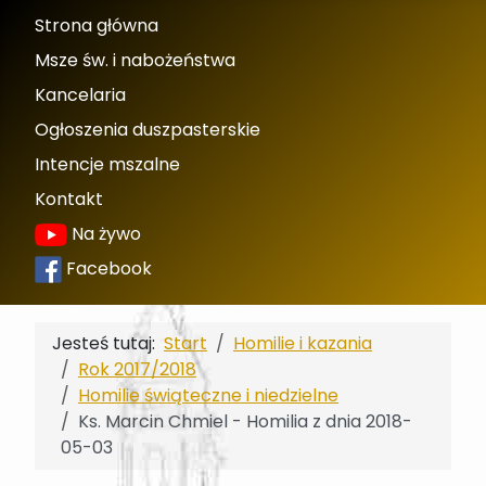
Strona główna
Msze św. i nabożeństwa
Kancelaria
Ogłoszenia duszpasterskie
Intencje mszalne
Kontakt
Na żywo
Facebook
Jesteś tutaj:
Start
Homilie i kazania
Rok 2017/2018
Homilie świąteczne i niedzielne
Ks. Marcin Chmiel - Homilia z dnia 2018-
05-03