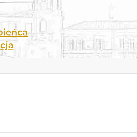
bieńca
cja