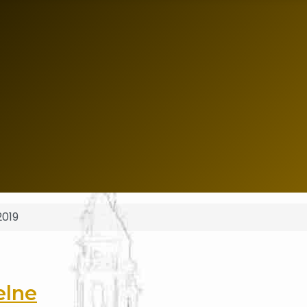
2019
elne