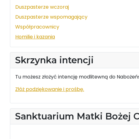
Duszpasterze wczoraj
Duszpasterze wspomagający
Współpracownicy
Homilie i kazania
Skrzynka intencji
Tu możesz złożyć intencję modlitewną do Nabożeńs
Złóż podziękowanie i prośbę.
Sanktuarium Matki Bożej 