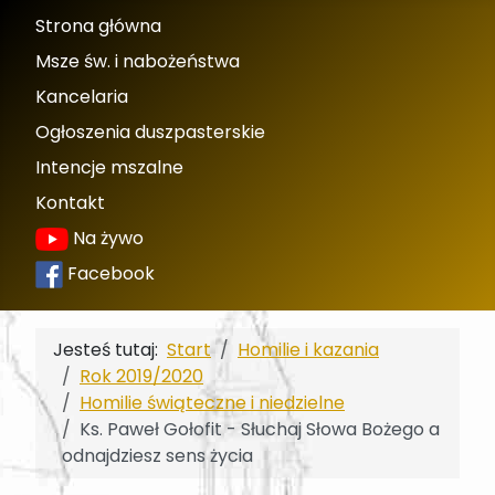
Strona główna
Msze św. i nabożeństwa
Kancelaria
Ogłoszenia duszpasterskie
Intencje mszalne
Kontakt
Na żywo
Facebook
Jesteś tutaj:
Start
Homilie i kazania
Rok 2019/2020
Homilie świąteczne i niedzielne
Ks. Paweł Gołofit - Słuchaj Słowa Bożego a
odnajdziesz sens życia