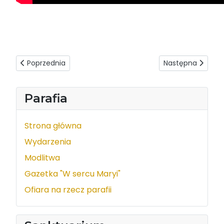
Poprzednia strona: Ks. Infułat Kazimierz Bownik - Homilia 
Następna strona:
Poprzednia
Następna
Parafia
Strona główna
Wydarzenia
Modlitwa
Gazetka "W sercu Maryi"
Ofiara na rzecz parafii