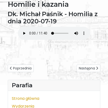
Homilie i kazania
Dk. Michał Paśnik - Homilia z
dnia 2020-07-19
Poprzednia strona: Ks. Infułat Kazimierz Bownik - Homilia z
Następna strona: 
Poprzednia
Następna
Parafia
Strona główna
Wydarzenia