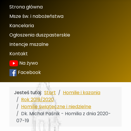
Strona główna
Msze św. i nabożeństwa
Kancelaria
Ogłoszenia duszpasterskie
Intencje mszalne
Kontakt
Na żywo
Facebook
Jesteś tutaj:
Start
Homilie i kazania
Rok 2019/2020
Homilie świąteczne i niedzielne
Dk. Michał Paśnik - Homilia z dnia 2020-
07-19