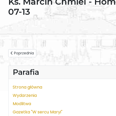
Ks. Marcin Chmiel - Hom
07-13
Poprzednia strona: Dk. Marcin Sałapa - Homilia z dnia 202
Poprzednia
Parafia
Strona główna
Wydarzenia
Modlitwa
Gazetka "W sercu Maryi"