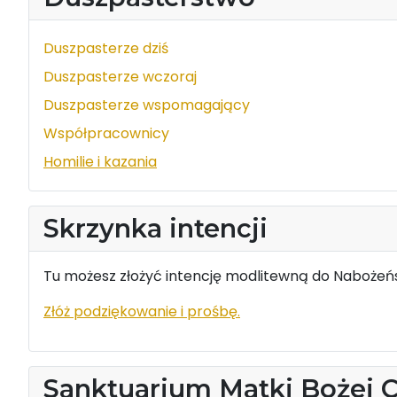
Duszpasterze dziś
Duszpasterze wczoraj
Duszpasterze wspomagający
Współpracownicy
Homilie i kazania
Skrzynka intencji
Tu możesz złożyć intencję modlitewną do Nabożeńs
Złóż podziękowanie i prośbę.
Sanktuarium Matki Bożej 