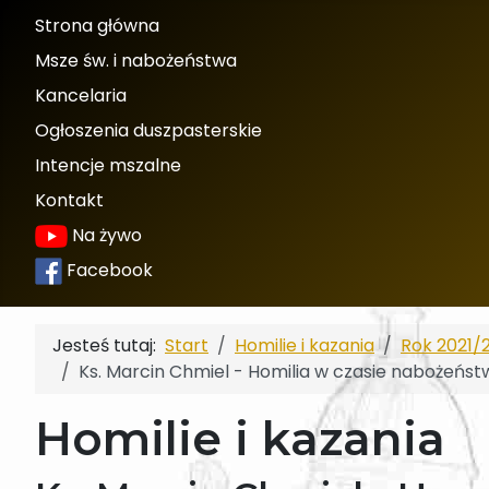
Strona główna
Msze św. i nabożeństwa
Kancelaria
Ogłoszenia duszpasterskie
Intencje mszalne
Kontakt
Na żywo
Facebook
Jesteś tutaj:
Start
Homilie i kazania
Rok 2021/
Ks. Marcin Chmiel - Homilia w czasie nabożeńst
Homilie i kazania