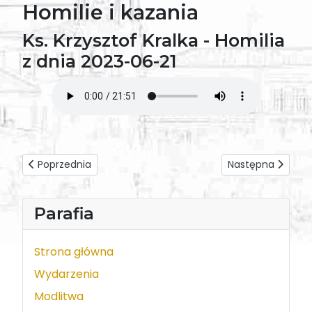
Homilie i kazania
Ks. Krzysztof Kralka - Homilia
z dnia 2023-06-21
Poprzednia strona: Ks. Arkadiusz Kowalski - Homilia z dnia
Następna strona:
Poprzednia
Następna
Parafia
Strona główna
Wydarzenia
Modlitwa