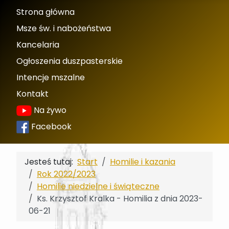
Strona główna
Msze św. i nabożeństwa
Kancelaria
Ogłoszenia duszpasterskie
Intencje mszalne
Kontakt
Na żywo
Facebook
Jesteś tutaj:
Start
Homilie i kazania
Rok 2022/2023
Homilie niedzielne i świąteczne
Ks. Krzysztof Kralka - Homilia z dnia 2023-
06-21