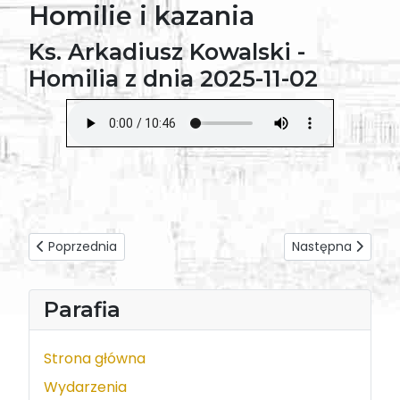
Homilie i kazania
Ks. Arkadiusz Kowalski -
Homilia z dnia 2025-11-02
Poprzednia strona: Ks. Damazy Soja - Homilia z dnia 2025-
Następna strona: K
Poprzednia
Następna
Parafia
Strona główna
Wydarzenia