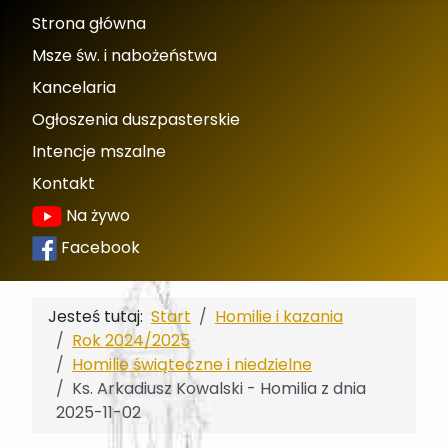
Strona główna
Msze św. i nabożeństwa
Kancelaria
Ogłoszenia duszpasterskie
Intencje mszalne
Kontakt
Na żywo
Facebook
Jesteś tutaj:
Start
Homilie i kazania
Rok 2024/2025
Homilie świąteczne i niedzielne
Ks. Arkadiusz Kowalski - Homilia z dnia
2025-11-02