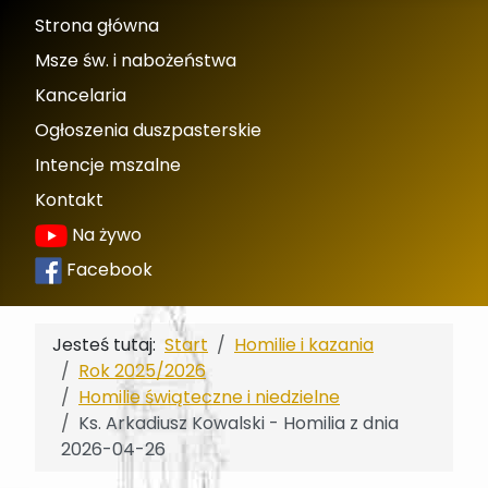
Strona główna
Msze św. i nabożeństwa
Kancelaria
Ogłoszenia duszpasterskie
Intencje mszalne
Kontakt
Na żywo
Facebook
Jesteś tutaj:
Start
Homilie i kazania
Rok 2025/2026
Homilie świąteczne i niedzielne
Ks. Arkadiusz Kowalski - Homilia z dnia
2026-04-26