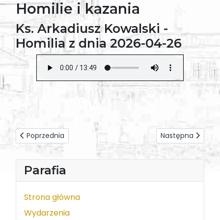
Homilie i kazania
Ks. Arkadiusz Kowalski -
Homilia z dnia 2026-04-26
Poprzednia strona: Ks. Damazy Soja - Homilia z dnia 2026
Następna strona: 
Poprzednia
Następna
Parafia
Strona główna
Wydarzenia