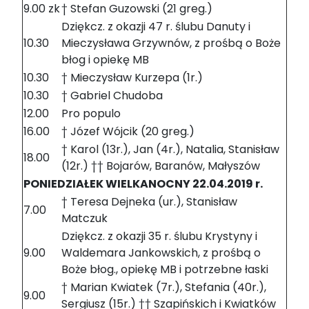
9.00 zk
† Stefan Guzowski (21 greg.)
Dziękcz. z okazji 47 r. ślubu Danuty i
10.30
Mieczysława Grzywnów, z prośbą o Boże
błog i opiekę MB
10.30
† Mieczysław Kurzepa (1r.)
10.30
† Gabriel Chudoba
12.00
Pro populo
16.00
† Józef Wójcik (20 greg.)
† Karol (13r.), Jan (4r.), Natalia, Stanisław
18.00
(12r.) †† Bojarów, Baranów, Małyszów
PONIEDZIAŁEK WIELKANOCNY 22.04.2019 r.
† Teresa Dejneka (ur.), Stanisław
7.00
Matczuk
Dziękcz. z okazji 35 r. ślubu Krystyny i
9.00
Waldemara Jankowskich, z prośbą o
Boże błog., opiekę MB i potrzebne łaski
† Marian Kwiatek (7r.), Stefania (40r.),
9.00
Sergiusz (15r.) †† Szapińskich i Kwiatków