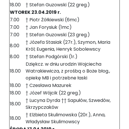
18.00
† Stefan Guzowski (22 greg.)
WTOREK 23.04.2019 r.
7.00
† Piotr Żółkiewski (6mc)
7.00
† Jan Forysiuk (1mc)
7.00
† Stefan Guzowski (23 greg.)
† Józefa Stasiak (27r.), Szymon, Maria
8.00
Król; Eugenia, Henryk Sobolewscy
8.00
† Stefan Podgórski (1r.)
Dziękcz. w dniu urodzin Wojciecha
18.00
Watrakiewicza, z prośbą o Boże błog.,
opiekę MB i potrzebne łaski
18.00
† Czesława Mazurek
18.00
† Józef Wójcik (22 greg.)
† Lucyna Dyrda †† Sapułów, Szwedów,
18.00
Skrzypczaków
† Elżbieta Skulimowska (20r.), Anna,
18.00
Władysław Skulimowscy