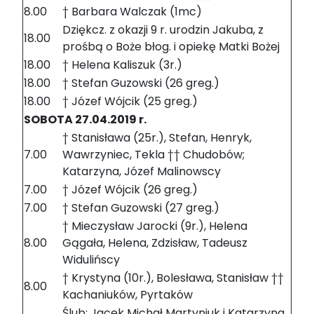
8.00
† Barbara Walczak (1mc)
Dziękcz. z okazji 9 r. urodzin Jakuba, z
18.00
prośbą o Boże błog. i opiekę Matki Bożej
18.00
† Helena Kaliszuk (3r.)
18.00
† Stefan Guzowski (26 greg.)
18.00
† Józef Wójcik (25 greg.)
SOBOTA 27.04.2019 r.
† Stanisława (25r.), Stefan, Henryk,
7.00
Wawrzyniec, Tekla †† Chudobów;
Katarzyna, Józef Malinowscy
7.00
† Józef Wójcik (26 greg.)
7.00
† Stefan Guzowski (27 greg.)
† Mieczysław Jarocki (9r.), Helena
8.00
Gągała, Helena, Zdzisław, Tadeusz
Widulińscy
† Krystyna (10r.), Bolesława, Stanisław ††
8.00
Kachaniuków, Pyrtaków
Ślub: Jacek Michał Martyniuk i Katarzyna