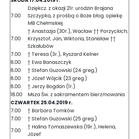
ŚRODA 17.04.2019 r.
Dziękcz. z okazji 21r. urodzin Brajana
7.00
Szczypka, z prośbą o Boże błog. opiekę
MB Chełmskiej
† Anastazja (30r.), Wacław †† Porzyckich;
7.00
Krzysztof, Jan, Wiktoria, Stanisław ††
Szkałubów
7.00
† Teresa (3r.), Ryszard Kelner
8.00
† Ewa Banaszczyk
8.00
† Stefan Guzowski (24 greg.)
8.00
† Józef Wójcik (23 greg.)
8.00
† Jerzy Bogdan (1r.)
18.00
Msza Św. z sakramentem bierzmowania
CZWARTEK 25.04.2019 r.
7.00
† Barbara Tomków
7.00
† Stefan Guzowski (25 greg.)
† Halina Tomaszewska (19r.), Helena,
7.00
Józef