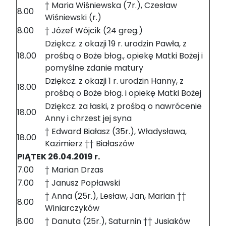
† Maria Wiśniewska (7r.), Czesław
8.00
Wiśniewski (r.)
8.00
† Józef Wójcik (24 greg.)
Dziękcz. z okazji 19 r. urodzin Pawła, z
18.00
prośbą o Boże błog., opiekę Matki Bożej i
pomyślne zdanie matury
Dziękcz. z okazji 1 r. urodzin Hanny, z
18.00
prośbą o Boże błog. i opiekę Matki Bożej
Dziękcz. za łaski, z prośbą o nawrócenie
18.00
Anny i chrzest jej syna
† Edward Białasz (35r.), Władysława,
18.00
Kazimierz †† Białaszów
PIĄTEK 26.04.2019 r.
7.00
† Marian Drzas
7.00
† Janusz Popławski
† Anna (25r.), Lesław, Jan, Marian ††
8.00
Winiarczyków
8.00
† Danuta (25r.), Saturnin †† Jusiaków