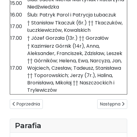
15.00
Niedźwiedzka
16.00
Ślub: Patryk Parol i Patrycja Łubaczuk
† Stanisław Tkaczuk (6r.) †† Tkaczuków,
17.00
Łuczkiewiczów, Kowalskich
17.00
† Józef Gorzała (13r.) †† Gorzałów
† Kazimierz Górnik (14r), Anna,
Aleksander, Franciszek, Zdzisław, Leszek
†† Górników; Helena, Ewa, Narcyza, Jan,
17.00
Wojciech, Czesław, Tadeusz, Stanisława
†† Toporowskich; Jerzy (7r.), Halina,
Bronisława, Mikołaj †† Naszczockich i
Trylewiczów
Poprzednia strona: Intencje mszalne 28.04-04.05.2019
Następna strona:
Poprzednia
Następna
Parafia