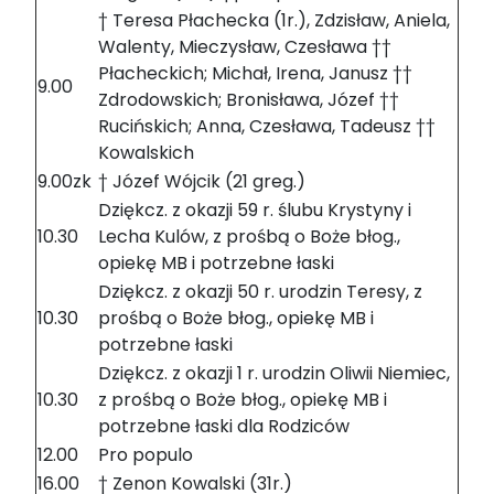
† Teresa Płachecka (1r.), Zdzisław, Aniela,
Walenty, Mieczysław, Czesława ††
Płacheckich; Michał, Irena, Janusz ††
9.00
Zdrodowskich; Bronisława, Józef ††
Rucińskich; Anna, Czesława, Tadeusz ††
Kowalskich
9.00zk
† Józef Wójcik (21 greg.)
Dziękcz. z okazji 59 r. ślubu Krystyny i
10.30
Lecha Kulów, z prośbą o Boże błog.,
opiekę MB i potrzebne łaski
Dziękcz. z okazji 50 r. urodzin Teresy, z
10.30
prośbą o Boże błog., opiekę MB i
potrzebne łaski
Dziękcz. z okazji 1 r. urodzin Oliwii Niemiec,
10.30
z prośbą o Boże błog., opiekę MB i
potrzebne łaski dla Rodziców
12.00
Pro populo
16.00
† Zenon Kowalski (31r.)