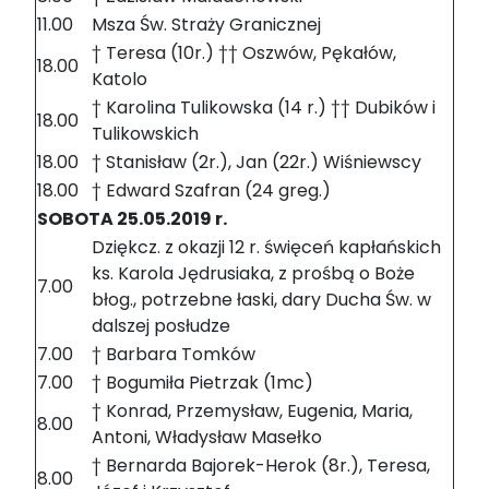
11.00
Msza Św. Straży Granicznej
† Teresa (10r.) †† Oszwów, Pękałów,
18.00
Katolo
† Karolina Tulikowska (14 r.) †† Dubików i
18.00
Tulikowskich
18.00
† Stanisław (2r.), Jan (22r.) Wiśniewscy
18.00
† Edward Szafran (24 greg.)
SOBOTA 25.05.2019 r.
Dziękcz. z okazji 12 r. święceń kapłańskich
ks. Karola Jędrusiaka, z prośbą o Boże
7.00
błog., potrzebne łaski, dary Ducha Św. w
dalszej posłudze
7.00
† Barbara Tomków
7.00
† Bogumiła Pietrzak (1mc)
† Konrad, Przemysław, Eugenia, Maria,
8.00
Antoni, Władysław Masełko
† Bernarda Bajorek-Herok (8r.), Teresa,
8.00