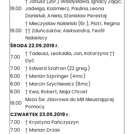
† Janusz (26r.) Władysława, Ignacy Zając;
18.00
Jadwiga, Kazimierz, Paulina, Leona
Danieluk; Aniela, Stanisław Perestaj
† Mieczysław Nakielski (6r.), Piotr, Regina
18.00
†† Zduńczuków; Aleksandra, Teofil
Nakielscy
ŚRODA 22.05.2019 r.
† Tadeusz, Leokadia, Jan, Katarzyna ††
7.00
Dyć
7.00
† Edward Szafran (22 greg.)
8.00
† Marian Szpringer (4mc)
8.00
† Marcin Szychiewicz (8mc)
8.00
† Ewa, Robert, Maja Chrost
Msza Św. zbiorowa do MB Nieustającej
18.00
Pomocy
CZWARTEK 23.05.2019 r.
7.00
† Krystyna Pańczyszyn
7.00
† Marian Drzas