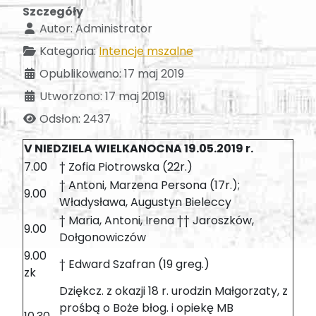
Szczegóły
Autor:
Administrator
Kategoria:
Intencje mszalne
Opublikowano: 17 maj 2019
Utworzono: 17 maj 2019
Odsłon: 2437
V NIEDZIELA WIELKANOCNA 19.05.2019 r.
7.00
† Zofia Piotrowska (22r.)
† Antoni, Marzena Persona (17r.);
9.00
Władysława, Augustyn Bieleccy
† Maria, Antoni, Irena †† Jaroszków,
9.00
Dołgonowiczów
9.00
† Edward Szafran (19 greg.)
zk
Dziękcz. z okazji 18 r. urodzin Małgorzaty, z
prośbą o Boże błog. i opiekę MB