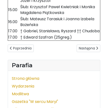
Józef i Krzysztof
Ślub: Krzysztof Paweł Kwietniak i Monika
15.00
Magdalena Piątkowska
Ślub: Mateusz Tarasiuk i Joanna Izabela
16.00
Bożeńska
17.00
† Gabriel, Stanisława, Ryszard †† Chudoba
17.00
† Edward Szafran (25greg.)
Poprzednia strona: Intencje mszalne 02-08.06.2019
Następna strona: 
Poprzednia
Następna
Parafia
Strona główna
Wydarzenia
Modlitwa
Gazetka "W sercu Maryi"