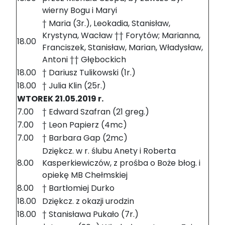
wierny Bogu i Maryi
† Maria (3r.), Leokadia, Stanisław,
Krystyna, Wacław †† Forytów; Marianna,
18.00
Franciszek, Stanisław, Marian, Władysław,
Antoni †† Głębockich
18.00
† Dariusz Tulikowski (1r.)
18.00
† Julia Klin (25r.)
WTOREK 21.05.2019 r.
7.00
† Edward Szafran (21 greg.)
7.00
† Leon Papierz (4mc)
7.00
† Barbara Gap (2mc)
Dziękcz. w r. ślubu Anety i Roberta
8.00
Kasperkiewiczów, z prośba o Boże błog. i
opiekę MB Chełmskiej
8.00
† Bartłomiej Durko
18.00
Dziękcz. z okazji urodzin
18.00
† Stanisława Pukało (7r.)