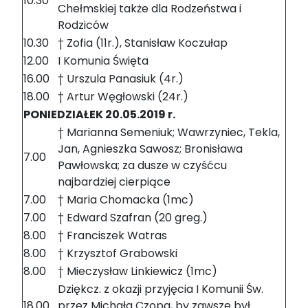
10.30
Chełmskiej także dla Rodzeństwa i
Rodziców
10.30
† Zofia (11r.), Stanisław Koczułap
12.00
I Komunia Święta
16.00
† Urszula Panasiuk (4r.)
18.00
† Artur Węgłowski (24r.)
PONIEDZIAŁEK 20.05.2019 r.
† Marianna Semeniuk; Wawrzyniec, Tekla,
Jan, Agnieszka Sawosz; Bronisława
7.00
Pawłowska; za dusze w czyśćcu
najbardziej cierpiące
7.00
† Maria Chomacka (1mc)
7.00
† Edward Szafran (20 greg.)
8.00
† Franciszek Watras
8.00
† Krzysztof Grabowski
8.00
† Mieczysław Linkiewicz (1mc)
Dziękcz. z okazji przyjęcia I Komunii Św.
18.00
przez Michała Czopa, by zawsze był