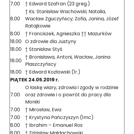
7.00
† Edward Szafran (23 greg.)
† Ks. Stanisław Wachowski; Natalia,
8.00
Wacław Zguczyńscy; Zofia, Janina, Józef
Ratajkowie
8.00
† Franciszek, Agnieszka †† Mazurków
18.00
O zdrowie dla Justyny
18.00
† Stanisław Styś
† Bronisława, Antoni, Wacław, Janina
18.00
Płaszczyńscy
18.00
† Edward Kozłowski (1r.)
PIĄTEK 24.05.2019 r.
O łaskę wiary, zdrowia i zgody w rodzinie
7.00
oraz zdrowie i o powrót do pracy dla
Moniki
7.00
† Mirosław, Ewa
7.00
† Krystyna Pańczyszyn (1mc)
8.00
† Ibrahim – Emanuel Ros
8.00
† Zdzisław Małdachowski