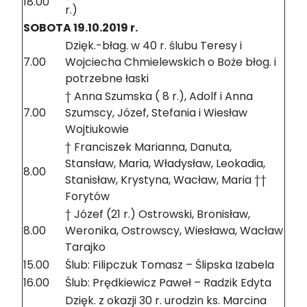
18.00
r.)
SOBOTA 19.10.2019 r.
Dzięk.-błag. w 40 r. ślubu Teresy i
7.00
Wojciecha Chmielewskich o Boże błog. i
potrzebne łaski
† Anna Szumska ( 8 r.), Adolf i Anna
7.00
Szumscy, Józef, Stefania i Wiesław
Wojtiukowie
† Franciszek Marianna, Danuta,
Stansław, Maria, Władysław, Leokadia,
8.00
Stanisław, Krystyna, Wacław, Maria ††
Forytów
† Józef (21 r.) Ostrowski, Bronisław,
8.00
Weronika, Ostrowscy, Wiesława, Wacław
Tarajko
15.00
Ślub: Filipczuk Tomasz – Ślipska Izabela
16.00
Ślub: Prędkiewicz Paweł – Radzik Edyta
Dzięk. z okazji 30 r. urodzin ks. Marcina