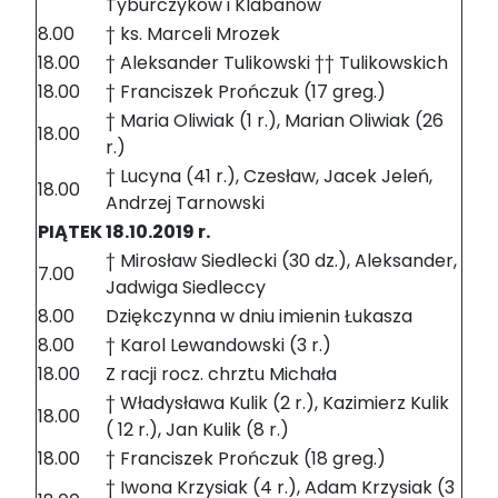
Tyburczyków i Klabanów
8.00
† ks. Marceli Mrozek
18.00
† Aleksander Tulikowski †† Tulikowskich
18.00
† Franciszek Prończuk (17 greg.)
† Maria Oliwiak (1 r.), Marian Oliwiak (26
18.00
r.)
† Lucyna (41 r.), Czesław, Jacek Jeleń,
18.00
Andrzej Tarnowski
PIĄTEK 18.10.2019 r.
† Mirosław Siedlecki (30 dz.), Aleksander,
7.00
Jadwiga Siedleccy
8.00
Dziękczynna w dniu imienin Łukasza
8.00
† Karol Lewandowski (3 r.)
18.00
Z racji rocz. chrztu Michała
† Władysława Kulik (2 r.), Kazimierz Kulik
18.00
( 12 r.), Jan Kulik (8 r.)
18.00
† Franciszek Prończuk (18 greg.)
† Iwona Krzysiak (4 r.), Adam Krzysiak (3