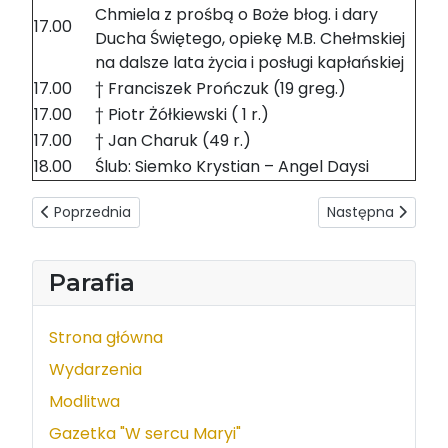
Chmiela z prośbą o Boże błog. i dary
17.00
Ducha Świętego, opiekę M.B. Chełmskiej
na dalsze lata życia i posługi kapłańskiej
17.00
† Franciszek Prończuk (19 greg.)
17.00
† Piotr Żółkiewski ( 1 r.)
17.00
† Jan Charuk (49 r.)
18.00
Ślub: Siemko Krystian – Angel Daysi
Poprzednia strona: Intencje mszalne 20-26.10.2019
Następna strona: 
Poprzednia
Następna
Parafia
Strona główna
Wydarzenia
Modlitwa
Gazetka "W sercu Maryi"