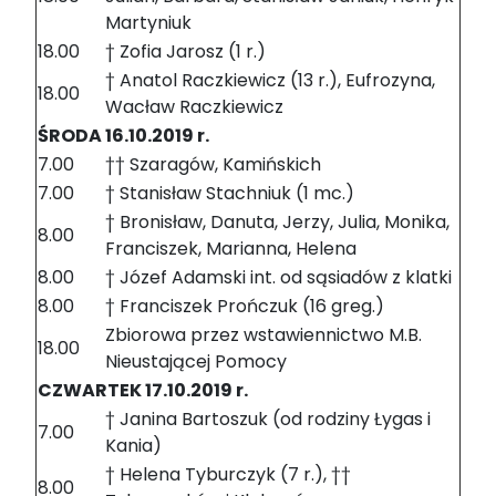
Martyniuk
18.00
† Zofia Jarosz (1 r.)
† Anatol Raczkiewicz (13 r.), Eufrozyna,
18.00
Wacław Raczkiewicz
ŚRODA 16.10.2019 r.
7.00
†† Szaragów, Kamińskich
7.00
† Stanisław Stachniuk (1 mc.)
† Bronisław, Danuta, Jerzy, Julia, Monika,
8.00
Franciszek, Marianna, Helena
8.00
† Józef Adamski int. od sąsiadów z klatki
8.00
† Franciszek Prończuk (16 greg.)
Zbiorowa przez wstawiennictwo M.B.
18.00
Nieustającej Pomocy
CZWARTEK 17.10.2019 r.
† Janina Bartoszuk (od rodziny Łygas i
7.00
Kania)
† Helena Tyburczyk (7 r.), ††
8.00