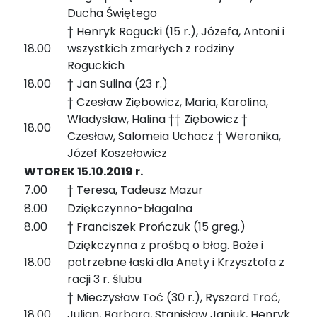
Ducha Świętego
† Henryk Rogucki (15 r.), Józefa, Antoni i
18.00
wszystkich zmarłych z rodziny
Roguckich
18.00
† Jan Sulina (23 r.)
† Czesław Ziębowicz, Maria, Karolina,
Władysław, Halina †† Ziębowicz †
18.00
Czesław, Salomeia Uchacz † Weronika,
Józef Koszełowicz
WTOREK 15.10.2019 r.
7.00
† Teresa, Tadeusz Mazur
8.00
Dziękczynno-błagalna
8.00
† Franciszek Prończuk (15 greg.)
Dziękczynna z prośbą o błog. Boże i
18.00
potrzebne łaski dla Anety i Krzysztofa z
racji 3 r. ślubu
† Mieczysław Toć (30 r.), Ryszard Troć,
18.00
Julian, Barbara, Stanisław Janiuk, Henryk