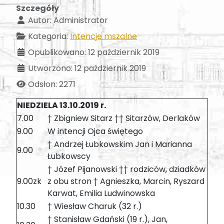
Szczegóły
Autor:
Administrator
Kategoria:
Intencje mszalne
Opublikowano: 12 październik 2019
Utworzono: 12 październik 2019
Odsłon: 2271
NIEDZIELA 13.10.2019 r.
7.00
† Zbigniew Sitarz †† Sitarzów, Derlaków
9.00
W intencji Ojca świętego
† Andrzej Łubkowskim Jan i Marianna
9.00
Łubkowscy
† Józef Pijanowski †† rodziców, dziadków
9.00zk
z obu stron † Agnieszka, Marcin, Ryszard
Karwat, Emilia Ludwinowska
10.30
† Wiesław Charuk (32 r.)
† Stanisław Gdański (19 r.), Jan,