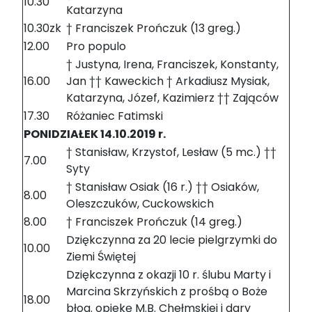
10.30
Katarzyna
10.30zk
† Franciszek Prończuk (13 greg.)
12.00
Pro populo
† Justyna, Irena, Franciszek, Konstanty,
16.00
Jan †† Kaweckich † Arkadiusz Mysiak,
Katarzyna, Józef, Kazimierz †† Zająców
17.30
Różaniec Fatimski
PONIDZIAŁEK 14.10.2019 r.
† Stanisław, Krzystof, Lesław (5 mc.) ††
7.00
Syty
† Stanisław Osiak (16 r.) †† Osiaków,
8.00
Oleszczuków, Cuckowskich
8.00
† Franciszek Prończuk (14 greg.)
Dziękczynna za 20 lecie pielgrzymki do
10.00
Ziemi Świętej
Dziękczynna z okazji 10 r. ślubu Marty i
Marcina Skrzyńskich z prośbą o Boże
18.00
błog. opiekę M.B. Chełmskiej i dary