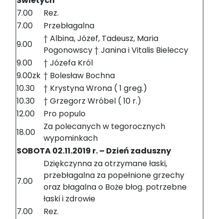
Świetych
7.00
Rez.
7.00
Przebłagalna
† Albina, Józef, Tadeusz, Maria
9.00
Pogonowscy † Janina i Vitalis Bieleccy
9.00
† Józefa Król
9.00zk
† Bolesław Bochna
10.30
† Krystyna Wrona ( 1 greg.)
10.30
† Grzegorz Wróbel ( 10 r.)
12.00
Pro populo
Za polecanych w tegorocznych
18.00
wypominkach
SOBOTA 02.11.2019 r. – Dzień zaduszny
Dziękczynna za otrzymane łaski,
przebłagalna za popełnione grzechy
7.00
oraz błagalna o Boże błog. potrzebne
łaski i zdrowie
7.00
Rez.