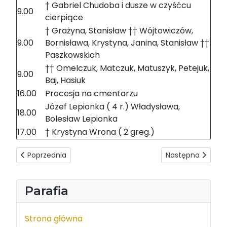
† Gabriel Chudoba i dusze w czyśćcu
9.00
cierpiące
† Grażyna, Stanisław †† Wójtowiczów,
9.00
Bornisława, Krystyna, Janina, Stanisław ††
Paszkowskich
†† Omelczuk, Matczuk, Matuszyk, Petejuk,
9.00
Baj, Hasiuk
16.00
Procesja na cmentarzu
Józef Lepionka ( 4 r.) Władysława,
18.00
Bolesław Lepionka
17.00
† Krystyna Wrona ( 2 greg.)
Poprzednia strona: Intencje mszalne 03-09.11.2019
Następna strona:
Poprzednia
Następna
Parafia
Strona główna