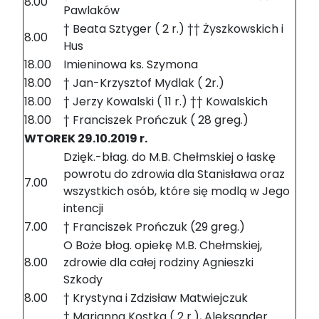
8.00
Pawlaków
† Beata Sztyger ( 2 r.) †† Żyszkowskich i
8.00
Hus
18.00
Imieninowa ks. Szymona
18.00
† Jan-Krzysztof Mydlak ( 2r.)
18.00
† Jerzy Kowalski ( 11 r.) †† Kowalskich
18.00
† Franciszek Prończuk ( 28 greg.)
WTOREK 29.10.2019 r.
Dzięk.-błag. do M.B. Chełmskiej o łaskę
powrotu do zdrowia dla Stanisława oraz
7.00
wszystkich osób, które się modlą w Jego
intencji
7.00
† Franciszek Prończuk (29 greg.)
O Boże błog. opiekę M.B. Chełmskiej,
8.00
zdrowie dla całej rodziny Agnieszki
Szkody
8.00
† Krystyna i Zdzisław Matwiejczuk
† Marianna Kostka ( 2 r.), Aleksander