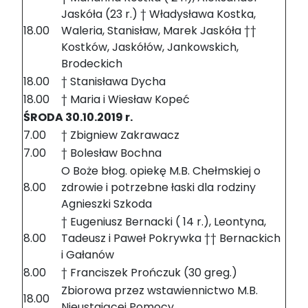
Jaskóła (23 r.) † Władysława Kostka,
18.00
Waleria, Stanisław, Marek Jaskóła ††
Kostków, Jaskółów, Jankowskich,
Brodeckich
18.00
† Stanisława Dycha
18.00
† Maria i Wiesław Kopeć
ŚRODA 30.10.2019 r.
7.00
† Zbigniew Zakrawacz
7.00
† Bolesław Bochna
O Boże błog. opiekę M.B. Chełmskiej o
8.00
zdrowie i potrzebne łaski dla rodziny
Agnieszki Szkoda
† Eugeniusz Bernacki ( 14 r.), Leontyna,
8.00
Tadeusz i Paweł Pokrywka †† Bernackich
i Gałanów
8.00
† Franciszek Prończuk (30 greg.)
Zbiorowa przez wstawiennictwo M.B.
18.00
Nieustającej Pomocy