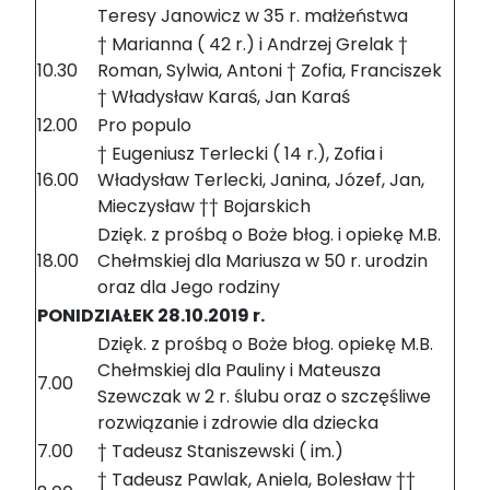
Teresy Janowicz w 35 r. małżeństwa
† Marianna ( 42 r.) i Andrzej Grelak †
10.30
Roman, Sylwia, Antoni † Zofia, Franciszek
† Władysław Karaś, Jan Karaś
12.00
Pro populo
† Eugeniusz Terlecki ( 14 r.), Zofia i
16.00
Władysław Terlecki, Janina, Józef, Jan,
Mieczysław †† Bojarskich
Dzięk. z prośbą o Boże błog. i opiekę M.B.
18.00
Chełmskiej dla Mariusza w 50 r. urodzin
oraz dla Jego rodziny
PONIDZIAŁEK 28.10.2019 r.
Dzięk. z prośbą o Boże błog. opiekę M.B.
Chełmskiej dla Pauliny i Mateusza
7.00
Szewczak w 2 r. ślubu oraz o szczęśliwe
rozwiązanie i zdrowie dla dziecka
7.00
† Tadeusz Staniszewski ( im.)
† Tadeusz Pawlak, Aniela, Bolesław ††