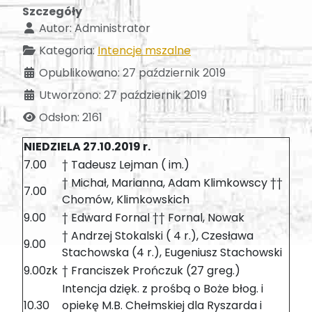
Szczegóły
Autor:
Administrator
Kategoria:
Intencje mszalne
Opublikowano: 27 październik 2019
Utworzono: 27 październik 2019
Odsłon: 2161
NIEDZIELA 27.10.2019 r.
7.00
† Tadeusz Lejman ( im.)
† Michał, Marianna, Adam Klimkowscy ††
7.00
Chomów, Klimkowskich
9.00
† Edward Fornal †† Fornal, Nowak
† Andrzej Stokalski ( 4 r.), Czesława
9.00
Stachowska (4 r.), Eugeniusz Stachowski
9.00zk
† Franciszek Prończuk (27 greg.)
Intencja dzięk. z prośbą o Boże błog. i
10.30
opiekę M.B. Chełmskiej dla Ryszarda i