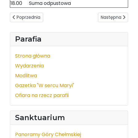
18.00
Suma odpustowa
Poprzednia strona: Intencje mszalne 23-29.02.2020
Następna strona:
Poprzednia
Następna
Parafia
Strona główna
Wydarzenia
Modlitwa
Gazetka "W sercu Maryi"
Ofiara na rzecz parafii
Sanktuarium
Panoramy Góry Chełmskiej