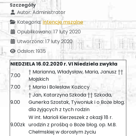
Szczegóły
Autor:
Administrator
Kategoria:
Intencje mszalne
Opublikowano: 17 luty 2020
Utworzono: 17 luty 2020
Odsłon: 1935
NIEDZIELA 16.02.2020 r. VI Niedziela zwykła
† Marianna, Władysław, Maria, Janusz ††
7.00
Mojskich
7.00
† Maria i Bolesław Koziccy
† Jan, Katarzyna Szkoda †† Szkoda,
9.00
Gunerka Szostak, Tywoniuk i o Boże błog.
dla żyjących z tych rodzin
W int. Marioli Kierzeszek z okazji 18 r.
9.00zk
urodzin z prośbą o Boże błog. op. M.B.
Chełmskiej w dorosłym życiu