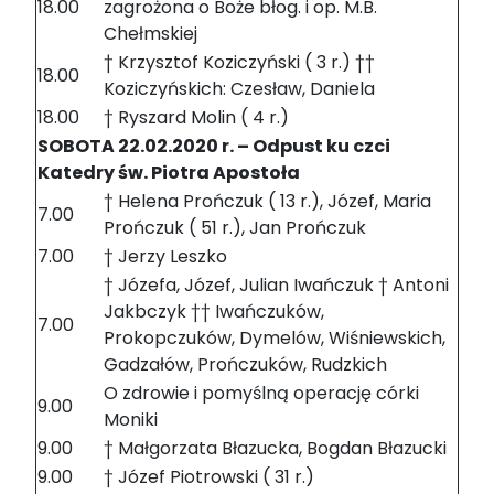
18.00
zagrożona o Boże błog. i op. M.B.
Chełmskiej
† Krzysztof Koziczyński ( 3 r.) ††
18.00
Koziczyńskich: Czesław, Daniela
18.00
† Ryszard Molin ( 4 r.)
SOBOTA 22.02.2020 r. – Odpust ku czci
Katedry św. Piotra Apostoła
† Helena Prończuk ( 13 r.), Józef, Maria
7.00
Prończuk ( 51 r.), Jan Prończuk
7.00
† Jerzy Leszko
† Józefa, Józef, Julian Iwańczuk † Antoni
Jakbczyk †† Iwańczuków,
7.00
Prokopczuków, Dymelów, Wiśniewskich,
Gadzałów, Prończuków, Rudzkich
O zdrowie i pomyślną operację córki
9.00
Moniki
9.00
† Małgorzata Błazucka, Bogdan Błazucki
9.00
† Józef Piotrowski ( 31 r.)