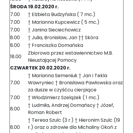
ŚRODA 19.02.2020 r.
7.00
† Elżbieta Budzyńska ( 7 mc.)
7.00
† Marianna Kupcewicz ( 5 mc.)
7.00
† Janina Sieciechowicz
8.00
† Julia, Bronisław, Jan †† Skóra
8.00
† Franciszka Domańska
Zbiorowa przez wstawiennictwo M.B.
18.00
Nieustającej Pomocy
CZWARTEK 20.02.2020 r.
† Marianna Semeniuk † Jan i Tekla
7.00
Wawryniec † Bronisława Pawłowska oraz
za dusze w czyśćcu cierpiące
7.00
† Włodzimierz Szelążek ( 1 mc.)
† Ludmiła, Andrzej Domańscy † Józef,
8.00
Roman Robert
† Teresa Szulc (3 r.) † Hieronim Szulc (19
8.00
r.) oraz o zdrowie dla Michaliny Okoń z