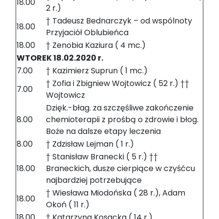
18.00
2 r.)
† Tadeusz Bednarczyk – od wspólnoty
18.00
Przyjaciół Oblubieńca
18.00
† Zenobia Kaziura ( 4 mc.)
WTOREK 18.02.2020 r.
7.00
† Kazimierz Suprun ( 1 mc.)
† Zofia i Zbigniew Wojtowicz ( 52 r.) ††
7.00
Wojtowicz
Dzięk.-błag. za szczęśliwe zakończenie
8.00
chemioterapii z prośbą o zdrowie i błog.
Boże na dalsze etapy leczenia
8.00
† Zdzisław Lejman ( 1 r.)
† Stanisław Branecki ( 5 r.) ††
18.00
Braneckich, dusze cierpiące w czyśćcu
najbardziej potrzebujące
† Wiesława Miodońska ( 28 r.), Adam
18.00
Okoń ( 11 r.)
18.00
† Katarzyna Kosacka ( 14 r.)