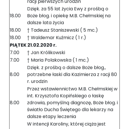
racji pierwszych urodzin
Dzięk. za 55 lat życia Ewy z prośbą o
18.00
Boże błog. i opiekę M.B. Chełmskiej na
dalsze lata życia
18.00
† Tadeusz Staniszewski ( 5 mc.)
18.00
† Waldemar Kuźmicz ( 1 r.)
PIĄTEK 21.02.2020 r.
7.00
† Jan Królikowski
7.00
† Maria Polakowska ( 1 mc.)
Dzięk. z prośbą o dalsze Boże błog.,
8.00
potrzebne łaski dla Kazimierza z racji 80
r. urodzin
Przez wstawiennictwo M.B. Chełmskiej w
int. Krzysztofa Kopińskiego o łaskę
8.00
zdrowia, pomyślną diagnozę, Boże błog. i
światło Ducha Świętego dla lekarzy na
dalsze etapy leczenia
W intencji Karoliny, której ciąża jest