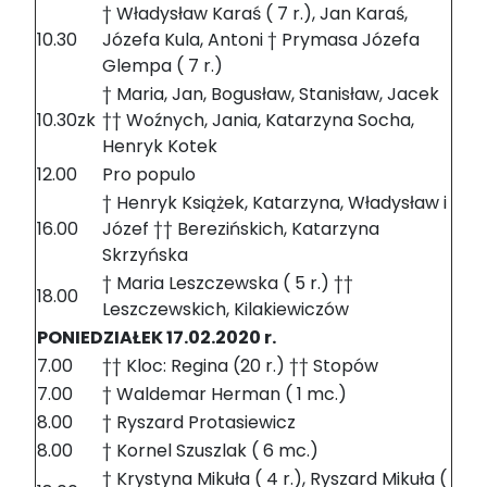
† Władysław Karaś ( 7 r.), Jan Karaś,
10.30
Józefa Kula, Antoni † Prymasa Józefa
Glempa ( 7 r.)
† Maria, Jan, Bogusław, Stanisław, Jacek
10.30zk
†† Woźnych, Jania, Katarzyna Socha,
Henryk Kotek
12.00
Pro populo
† Henryk Książek, Katarzyna, Władysław i
16.00
Józef †† Berezińskich, Katarzyna
Skrzyńska
† Maria Leszczewska ( 5 r.) ††
18.00
Leszczewskich, Kilakiewiczów
PONIEDZIAŁEK 17.02.2020 r.
7.00
†† Kloc: Regina (20 r.) †† Stopów
7.00
† Waldemar Herman ( 1 mc.)
8.00
† Ryszard Protasiewicz
8.00
† Kornel Szuszlak ( 6 mc.)
† Krystyna Mikuła ( 4 r.), Ryszard Mikuła (