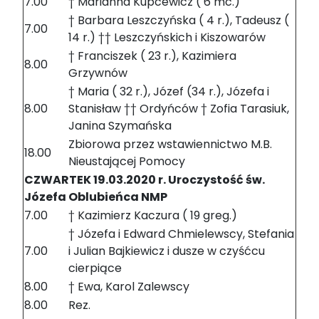
7.00
† Marianna Kupcewicz ( 6 mc.)
† Barbara Leszczyńska ( 4 r.), Tadeusz (
7.00
14 r.) †† Leszczyńskich i Kiszowarów
† Franciszek ( 23 r.), Kazimiera
8.00
Grzywnów
† Maria ( 32 r.), Józef (34 r.), Józefa i
8.00
Stanisław †† Ordyńców † Zofia Tarasiuk,
Janina Szymańska
Zbiorowa przez wstawiennictwo M.B.
18.00
Nieustającej Pomocy
CZWARTEK 19.03.2020 r. Uroczystość św.
Józefa Oblubieńca NMP
7.00
† Kazimierz Kaczura ( 19 greg.)
† Józefa i Edward Chmielewscy, Stefania
7.00
i Julian Bajkiewicz i dusze w czyśćcu
cierpiące
8.00
† Ewa, Karol Zalewscy
8.00
Rez.