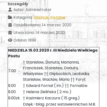
Szczegóły
Autor:
Administrator
Kategoria:
Intencje mszalne
Opublikowano: 14 marzec 2020
Utworzono: 14 marzec 2020
Odsłon: 1899
NIEDZIELA 15.03.2020 r. III Niedziela Wielkiego
Postu
† Stanisław, Danuta, Marianna,
Franciszek, Stanisław, Danuta,
7.00
Władysław †† Głębockich, Leokadia,
Stanisław, Wacław, Maria †† Foryt
9.00
† Edward Fornal ( im.) †† Fornalów
9.00
† Helena Zielińska ( 2 mc.)
9.00zk
† Kazimierz Kaczura ( 15 greg.)
Dzięk.-błag. przez wstawiennictwo M.B.