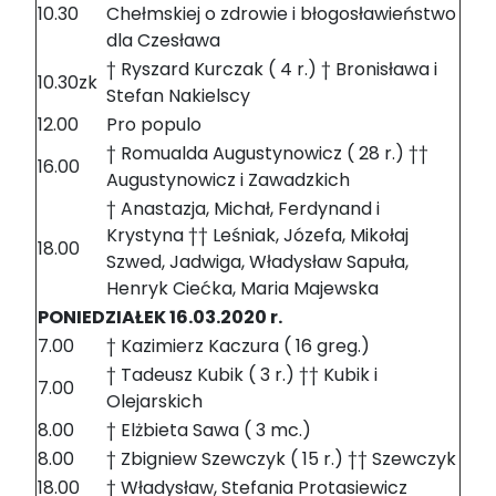
10.30
Chełmskiej o zdrowie i błogosławieństwo
dla Czesława
† Ryszard Kurczak ( 4 r.) † Bronisława i
10.30zk
Stefan Nakielscy
12.00
Pro populo
† Romualda Augustynowicz ( 28 r.) ††
16.00
Augustynowicz i Zawadzkich
† Anastazja, Michał, Ferdynand i
Krystyna †† Leśniak, Józefa, Mikołaj
18.00
Szwed, Jadwiga, Władysław Sapuła,
Henryk Ciećka, Maria Majewska
PONIEDZIAŁEK 16.03.2020 r.
7.00
† Kazimierz Kaczura ( 16 greg.)
† Tadeusz Kubik ( 3 r.) †† Kubik i
7.00
Olejarskich
8.00
† Elżbieta Sawa ( 3 mc.)
8.00
† Zbigniew Szewczyk ( 15 r.) †† Szewczyk
18.00
† Władysław, Stefania Protasiewicz