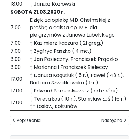
18.00
† Janusz Kozłowski
SOBOTA 21.03.2020 r.
Dzięk. za opiekę M.B. Chełmskiej z
7.00
prośbą o dalszą op. M.B. dla
pielgrzymów z Janowa Lubelskiego
7.00
† Kazimierz Kaczura ( 21 greg.)
7.00
† Zygfryd Paszko ( 4 mc.)
8.00
† Jan Pasieczny, Franciszek Prączko
8.00
† Marianna i Franciszek Bieleccy
† Danuta Kogutiuk ( 5 r.), Paweł ( 43 r.),
17.00
Barbara Szwalikowska ( 9 r.)
17.00
† Edward Pomiankiewicz ( od chóru)
† Teresa Łoś ( 10 r.), Stanisław Łoś ( 16 r.)
17.00
†† Łosiów, Kołtunów
Poprzednia strona: Intencje mszalne 22-28.03.2020
Następna strona:
Poprzednia
Następna