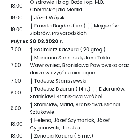
O zdrowie i błog. Boże i op. M.B.
18.00
Chełmskiej dla Moniki
18.00
† Józef Wójcik
† Emerla Bogdan ( im.) †† Majgierów,
18.00
Ziobrów, Przygrodzkich
PIĄTEK 20.03.2020 r.
7.00
† Kazimierz Kaczura ( 20 greg.)
† Marianna Semeniuk, Jan i Tekla
7.00
Wawrzyniec, Bronisława Pawłowska oraz
dusze w czyśćcu cierpiące
7.00
† Tadeusz Staniszewski
† Tadeusz Dziuran ( 14 r.) †† Dziuranów,
8.00
Stanisław i Stanisława Wróbel
† Stanisław, Maria, Bronisława, Michał
8.00
Sztukowie
† Helena, Józef Szymaniak, Józef
18.00
Cyganowski, Jan Juś
18.00
† Zenobia Kaziura ( 5 mc.)