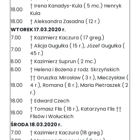
† Irena Kanadys-Kula ( 5 mc.) Henryk
18.00
Kula
18.00
† Aleksandra Zasadna ( 12 r.)
WTOREK 17.03.2020 r.
7.00
† Kazimierz Kaczura ( 17 greg.)
† Alicja Gugułka ( 15 r.), Józef Gugułka (
7.00
45 r.)
8.00
† Kazimierz Suprun ( 2 mc.)
8.00
† Helena i Bożena z rodz. Skrzyńskich
†† Gruszka: Mirosław ( 3 r.), Mieczysław (
18.00
4 r.), Romana ( 8 r.), Maria Pietraszek ( 2
r.)
18.00
† Edward Czech
† Tomasz Flis ( 18 r.), Katarzyna Flis ††
18.00
Flisów i Wołuckich
ŚRODA 18.03.2020 r.
7.00
† Kazimierz Kaczura (18 greg.)