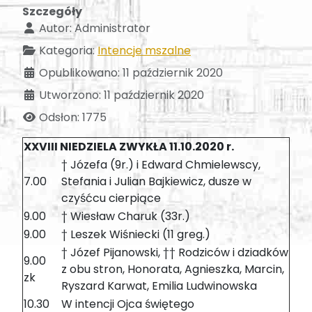
Szczegóły
Autor:
Administrator
Kategoria:
Intencje mszalne
Opublikowano: 11 październik 2020
Utworzono: 11 październik 2020
Odsłon: 1775
XXVIII NIEDZIELA ZWYKŁA 11.10.2020 r.
† Józefa (9r.) i Edward Chmielewscy,
7.00
Stefania i Julian Bajkiewicz, dusze w
czyśćcu cierpiące
9.00
† Wiesław Charuk (33r.)
9.00
† Leszek Wiśniecki (11 greg.)
† Józef Pijanowski, †† Rodziców i dziadków
9.00
z obu stron, Honorata, Agnieszka, Marcin,
zk
Ryszard Karwat, Emilia Ludwinowska
10.30
W intencji Ojca świętego