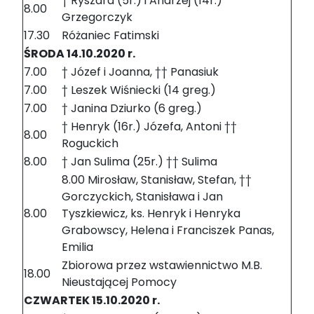
† Ryszard (5r.) i Andrzej (14r.)
8.00
Grzegorczyk
17.30
Różaniec Fatimski
ŚRODA 14.10.2020 r.
7.00
† Józef i Joanna, †† Panasiuk
7.00
† Leszek Wiśniecki (14 greg.)
7.00
† Janina Dziurko (6 greg.)
† Henryk (16r.) Józefa, Antoni ††
8.00
Roguckich
8.00
† Jan Sulima (25r.) †† Sulima
8.00 Mirosław, Stanisław, Stefan, ††
Gorczyckich, Stanisława i Jan
8.00
Tyszkiewicz, ks. Henryk i Henryka
Grabowscy, Helena i Franciszek Panas,
Emilia
Zbiorowa przez wstawiennictwo M.B.
18.00
Nieustającej Pomocy
CZWARTEK 15.10.2020 r.