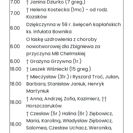
7.00
† Janina Dziurko (7 greg.)
† Helena Kostecka (1mc) – od rodz.
7.00
Kozaków
Dziękczynna w 59 r. święceń kapłańskich
8.00
ks. Infułata Bownika
O łaskę uzdrowienia z choroby
8.00
nowotworowej dla Zbigniewa za
przyczyna MB Chełmskiej
8.00
† Grażyna Grzywna (1r.)
18.00
† Leszek Wiśniecki (15 greg.)
† Mieczysław (31r.) i Ryszard Troć, Julian,
18.00
Barbara, Stanisław Janiuk, Henryk
Martyniuk
† Anna, Andrzej, Zofia, Kazimierz, ††
18.00
Horszczaruków
† Czesław (5r.) Halina (6r.) Ziębowicz,
Maria, Karoliną, Władysław Ziębowicz,
18.00
Salomea, Czesław Uchacz, Weronika,