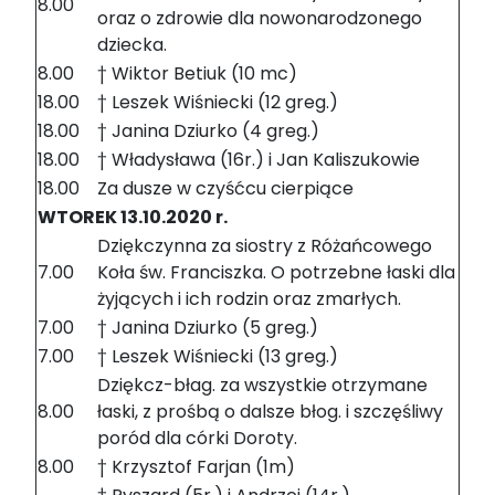
8.00
oraz o zdrowie dla nowonarodzonego
dziecka.
8.00
† Wiktor Betiuk (10 mc)
18.00
† Leszek Wiśniecki (12 greg.)
18.00
† Janina Dziurko (4 greg.)
18.00
† Władysława (16r.) i Jan Kaliszukowie
18.00
Za dusze w czyśćcu cierpiące
WTOREK 13.10.2020 r.
Dziękczynna za siostry z Różańcowego
7.00
Koła św. Franciszka. O potrzebne łaski dla
żyjących i ich rodzin oraz zmarłych.
7.00
† Janina Dziurko (5 greg.)
7.00
† Leszek Wiśniecki (13 greg.)
Dziękcz-błag. za wszystkie otrzymane
8.00
łaski, z prośbą o dalsze błog. i szczęśliwy
poród dla córki Doroty.
8.00
† Krzysztof Farjan (1m)