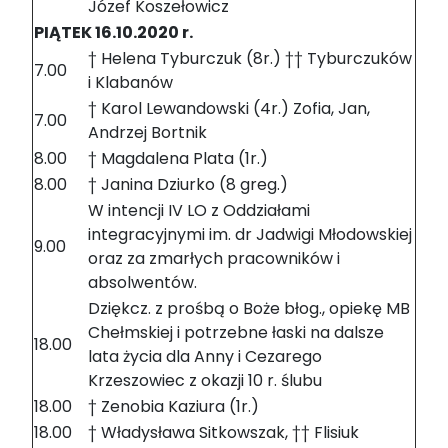
Józef Koszełowicz
PIĄTEK 16.10.2020 r.
† Helena Tyburczuk (8r.) †† Tyburczuków
7.00
i Klabanów
† Karol Lewandowski (4r.) Zofia, Jan,
7.00
Andrzej Bortnik
8.00
† Magdalena Plata (1r.)
8.00
† Janina Dziurko (8 greg.)
W intencji IV LO z Oddziałami
integracyjnymi im. dr Jadwigi Młodowskiej
9.00
oraz za zmarłych pracowników i
absolwentów.
Dziękcz. z prośbą o Boże błog., opiekę MB
Chełmskiej i potrzebne łaski na dalsze
18.00
lata życia dla Anny i Cezarego
Krzeszowiec z okazji 10 r. ślubu
18.00
† Zenobia Kaziura (1r.)
18.00
† Władysława Sitkowszak, †† Flisiuk