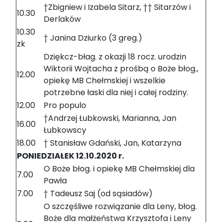
†Zbigniew i Izabela Sitarz, †† Sitarzów i
10.30
Derlaków
10.30
† Janina Dziurko (3 greg.)
zk
Dziękcz-błag. z okazji 18 rocz. urodzin
Wiktorii Wojtacha z prośbą o Boże błog.,
12.00
opiekę MB Chełmskiej i wszelkie
potrzebne łaski dla niej i całej rodziny.
12.00
Pro populo
†Andrzej Łubkowski, Marianna, Jan
16.00
Łubkowscy
18.00
† Stanisław Gdański, Jan, Katarzyna
PONIEDZIAŁEK 12.10.2020 r.
O Boże błog. i opiekę MB Chełmskiej dla
7.00
Pawła
7.00
† Tadeusz Saj (od sąsiadów)
O szczęśliwe rozwiązanie dla Leny, błog.
Boże dla małżeństwa Krzysztofa i Leny