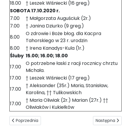
18.00
† Leszek Wiśniecki (16 greg.)
SOBOTA 17.10.2020 r.
7.00
† Małgorzata Auguściuk (2r.)
7.00
† Janina Dziurko (9 greg.)
O zdrowie i Boże błog. dla Kacpra
8.00
Tahorskiego w 23 r. urodzin
8.00
† Irena Kanadys-Kula (1r.)
Śluby
15.00; 16.00; 18.00
O potrzebne łaski z racji rocznicy chrztu
17.00
Michała.
17.00
† Leszek Wiśniecki (17 greg.)
† Aleksander (35r.) Maria, Stanisław,
17.00
Karolina, †† Tulikowskich
† Maria Oliwiak (2r.) Marian (27r.) ††
17.00
Oliwiaków i Kukiełków
Poprzednia strona: Intencje mszalne 18-24.10.2020
Następna strona:
Poprzednia
Następna