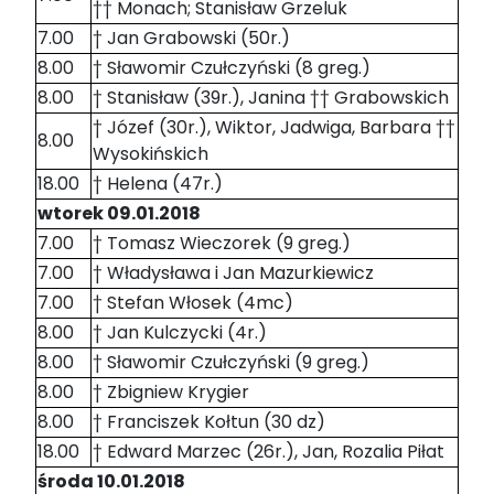
†† Monach; Stanisław Grzeluk
7.00
† Jan Grabowski (50r.)
8.00
† Sławomir Czułczyński (8 greg.)
8.00
† Stanisław (39r.), Janina †† Grabowskich
† Józef (30r.), Wiktor, Jadwiga, Barbara ††
8.00
Wysokińskich
18.00
† Helena (47r.)
wtorek 09.01.2018
7.00
† Tomasz Wieczorek (9 greg.)
7.00
† Władysława i Jan Mazurkiewicz
7.00
† Stefan Włosek (4mc)
8.00
† Jan Kulczycki (4r.)
8.00
† Sławomir Czułczyński (9 greg.)
8.00
† Zbigniew Krygier
8.00
† Franciszek Kołtun (30 dz)
18.00
† Edward Marzec (26r.), Jan, Rozalia Piłat
środa 10.01.2018