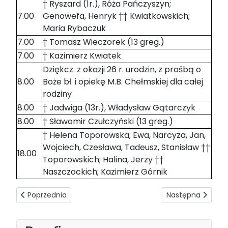
† Ryszard (1r.), Róża Pańczyszyn;
7.00
Genowefa, Henryk †† Kwiatkowskich;
Maria Rybaczuk
7.00
† Tomasz Wieczorek (13 greg.)
7.00
† Kazimierz Kwiatek
Dziękcz. z okazji 26 r. urodzin, z prośbą o
8.00
Boże bł. i opiekę M.B. Chełmskiej dla całej
rodziny
8.00
† Jadwiga (13r.), Władysław Gątarczyk
8.00
† Sławomir Czułczyński (13 greg.)
† Helena Toporowska; Ewa, Narcyza, Jan,
Wojciech, Czesława, Tadeusz, Stanisław ††
18.00
Toporowskich; Halina, Jerzy ††
Naszczockich; Kazimierz Górnik
Poprzednia strona: Intencje mszalne 14-20.01.2018
Następna strona: 
Poprzednia
Następna