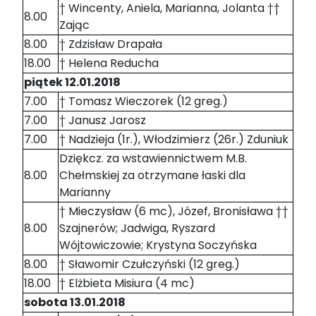
† Wincenty, Aniela, Marianna, Jolanta ††
8.00
Zając
8.00
† Zdzisław Drapała
18.00
† Helena Reducha
piątek 12.01.2018
7.00
† Tomasz Wieczorek (12 greg.)
7.00
† Janusz Jarosz
7.00
† Nadzieja (1r.), Włodzimierz (26r.) Zduniuk
Dziękcz. za wstawiennictwem M.B.
8.00
Chełmskiej za otrzymane łaski dla
Marianny
† Mieczysław (6 mc), Józef, Bronisława ††
8.00
Szajnerów; Jadwiga, Ryszard
Wójtowiczowie; Krystyna Soczyńska
8.00
† Sławomir Czułczyński (12 greg.)
18.00
† Elżbieta Misiura (4 mc)
sobota 13.01.2018