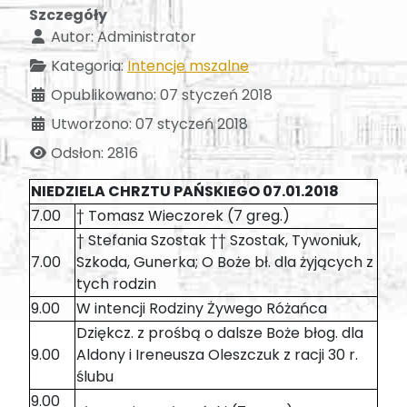
Szczegóły
Autor:
Administrator
Kategoria:
Intencje mszalne
Opublikowano: 07 styczeń 2018
Utworzono: 07 styczeń 2018
Odsłon: 2816
NIEDZIELA CHRZTU PAŃSKIEGO 07.01.2018
7.00
† Tomasz Wieczorek (7 greg.)
† Stefania Szostak †† Szostak, Tywoniuk,
7.00
Szkoda, Gunerka; O Boże bł. dla żyjących z
tych rodzin
9.00
W intencji Rodziny Żywego Różańca
Dziękcz. z prośbą o dalsze Boże błog. dla
9.00
Aldony i Ireneusza Oleszczuk z racji 30 r.
ślubu
9.00