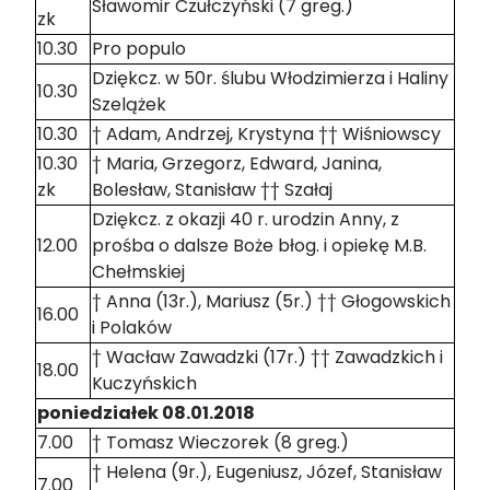
Sławomir Czułczyński (7 greg.)
zk
10.30
Pro populo
Dziękcz. w 50r. ślubu Włodzimierza i Haliny
10.30
Szelążek
10.30
† Adam, Andrzej, Krystyna †† Wiśniowscy
10.30
† Maria, Grzegorz, Edward, Janina,
zk
Bolesław, Stanisław †† Szałaj
Dziękcz. z okazji 40 r. urodzin Anny, z
12.00
prośba o dalsze Boże błog. i opiekę M.B.
Chełmskiej
† Anna (13r.), Mariusz (5r.) †† Głogowskich
16.00
i Polaków
† Wacław Zawadzki (17r.) †† Zawadzkich i
18.00
Kuczyńskich
poniedziałek 08.01.2018
7.00
† Tomasz Wieczorek (8 greg.)
† Helena (9r.), Eugeniusz, Józef, Stanisław
7.00