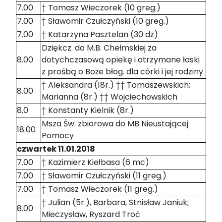
7.00
† Tomasz Wieczorek (10 greg.)
7.00
† Sławomir Czułczyński (10 greg.)
7.00
† Katarzyna Pasztelan (30 dz)
Dziękcz. do M.B. Chełmskiej za
8.00
dotychczasową opiekę i otrzymane łaski
z prośbą o Boże błog. dla córki i jej rodziny
† Aleksandra (18r.) †† Tomaszewskich;
8.00
Marianna (8r.) †† Wojciechowskich
8.0
† Konstanty Kielnik (8r.)
Msza Św. zbiorowa do MB Nieustającej
18.00
Pomocy
czwartek 11.01.2018
7.00
† Kazimierz Kiełbasa (6 mc)
7.00
† Sławomir Czułczyński (11 greg.)
7.00
† Tomasz Wieczorek (11 greg.)
† Julian (5r.), Barbara, Stnisław Janiuk;
8.00
Mieczysław, Ryszard Troć