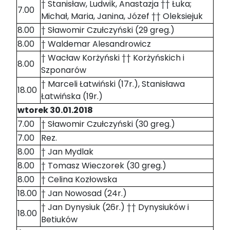
† Stanisław, Ludwik, Anastazja †† Łuka;
7.00
Michał, Maria, Janina, Józef †† Oleksiejuk
8.00
† Sławomir Czułczyński (29 greg.)
8.00
† Waldemar Alesandrowicz
† Wacław Korżyński †† Korżyńskich i
8.00
Szponarów
† Marceli Łatwiński (17r.), Stanisława
18.00
Łatwińska (19r.)
wtorek 30.01.2018
7.00
† Sławomir Czułczyński (30 greg.)
7.00
Rez.
8.00
† Jan Mydlak
8.00
† Tomasz Wieczorek (30 greg.)
8.00
† Celina Kozłowska
18.00
† Jan Nowosad (24r.)
† Jan Dynysiuk (26r.) †† Dynysiuków i
18.00
Betiuków