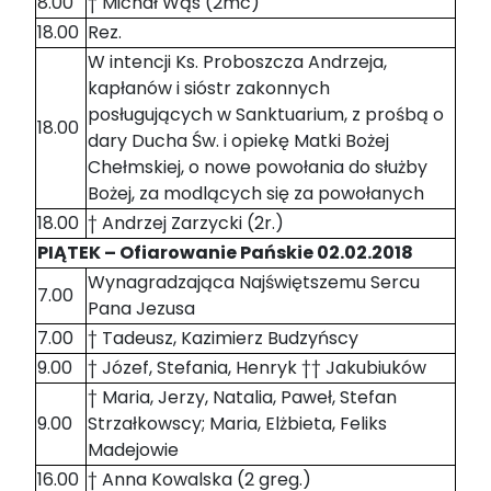
8.00
† Michał Wąs (2mc)
18.00
Rez.
W intencji Ks. Proboszcza Andrzeja,
kapłanów i sióstr zakonnych
posługujących w Sanktuarium, z prośbą o
18.00
dary Ducha Św. i opiekę Matki Bożej
Chełmskiej, o nowe powołania do służby
Bożej, za modlących się za powołanych
18.00
† Andrzej Zarzycki (2r.)
PIĄTEK – Ofiarowanie Pańskie 02.02.2018
Wynagradzająca Najświętszemu Sercu
7.00
Pana Jezusa
7.00
† Tadeusz, Kazimierz Budzyńscy
9.00
† Józef, Stefania, Henryk †† Jakubiuków
† Maria, Jerzy, Natalia, Paweł, Stefan
9.00
Strzałkowscy; Maria, Elżbieta, Feliks
Madejowie
16.00
† Anna Kowalska (2 greg.)