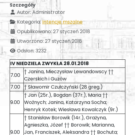
Szczegóły
Autor:
Administrator
Kategoria:
Intencje mszalne
Opublikowano: 27 styczeń 2018
Utworzono: 27 styczeń 2018
Odsłon: 3232
IV NIEDZIELA ZWYKŁA 28.01.2018
† Janina, Mieczysław Lewandowscy ††
7.00
Czerskich i Guzów
7.00
† Sławomir Czułczyński (28 greg.)
† Jan (25r.), Bogdan (37r.), Maria ††
9.00
Woźnych; Janina, Katarzyna Socha;
Henryk Kotek; Wiesława Kowalczyk (9r.)
† Stanisław Borowik (14r.), Grażyna,
Agnieszka, Józef †† Borowik; Marianna,
9.00
Jan, Franciszek, Aleksandra †† Bochuta;