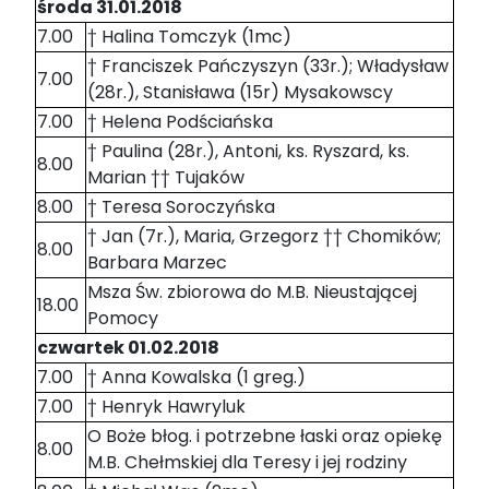
środa 31.01.2018
7.00
† Halina Tomczyk (1mc)
† Franciszek Pańczyszyn (33r.); Władysław
7.00
(28r.), Stanisława (15r) Mysakowscy
7.00
† Helena Podściańska
† Paulina (28r.), Antoni, ks. Ryszard, ks.
8.00
Marian †† Tujaków
8.00
† Teresa Soroczyńska
† Jan (7r.), Maria, Grzegorz †† Chomików;
8.00
Barbara Marzec
Msza Św. zbiorowa do M.B. Nieustającej
18.00
Pomocy
czwartek 01.02.2018
7.00
† Anna Kowalska (1 greg.)
7.00
† Henryk Hawryluk
O Boże błog. i potrzebne łaski oraz opiekę
8.00
M.B. Chełmskiej dla Teresy i jej rodziny