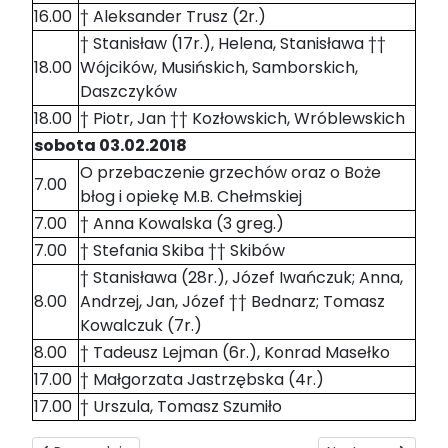
16.00
† Aleksander Trusz (2r.)
† Stanisław (17r.), Helena, Stanisława ††
18.00
Wójcików, Musińskich, Samborskich,
Daszczyków
18.00
† Piotr, Jan †† Kozłowskich, Wróblewskich
sobota 03.02.2018
O przebaczenie grzechów oraz o Boże
7.00
błog i opiekę M.B. Chełmskiej
7.00
† Anna Kowalska (3 greg.)
7.00
† Stefania Skiba †† Skibów
† Stanisława (28r.), Józef Iwańczuk; Anna,
8.00
Andrzej, Jan, Józef †† Bednarz; Tomasz
Kowalczuk (7r.)
8.00
† Tadeusz Lejman (6r.), Konrad Masełko
17.00
† Małgorzata Jastrzębska (4r.)
17.00
† Urszula, Tomasz Szumiło