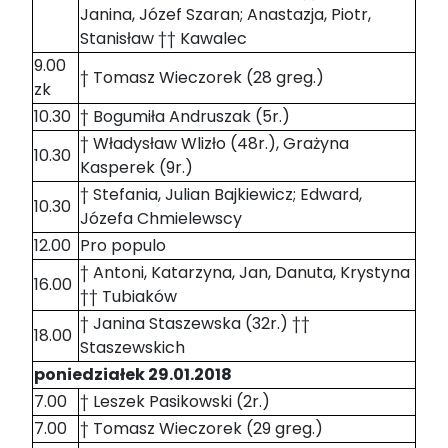
Janina, Józef Szaran; Anastazja, Piotr,
Stanisław †† Kawalec
9.00
† Tomasz Wieczorek (28 greg.)
zk
10.30
† Bogumiła Andruszak (5r.)
† Władysław Wlizło (48r.), Grażyna
10.30
Kasperek (9r.)
† Stefania, Julian Bajkiewicz; Edward,
10.30
Józefa Chmielewscy
12.00
Pro populo
† Antoni, Katarzyna, Jan, Danuta, Krystyna
16.00
†† Tubiaków
† Janina Staszewska (32r.) ††
18.00
Staszewskich
poniedziałek 29.01.2018
7.00
† Leszek Pasikowski (2r.)
7.00
† Tomasz Wieczorek (29 greg.)