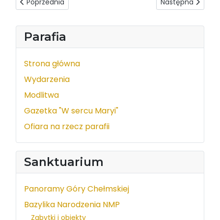
Poprzednia strona: Intencje mszalne 04-10.02.2018
Następna strona: 
Poprzednia
Następna
Parafia
Strona główna
Wydarzenia
Modlitwa
Gazetka "W sercu Maryi"
Ofiara na rzecz parafii
Sanktuarium
Panoramy Góry Chełmskiej
Bazylika Narodzenia NMP
Zabytki i obiekty