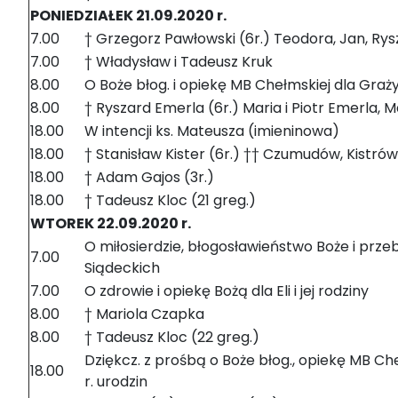
PONIEDZIAŁEK 21.09.2020 r.
7.00
† Grzegorz Pawłowski (6r.) Teodora, Jan, Ry
7.00
† Władysław i Tadeusz Kruk
8.00
O Boże błog. i opiekę MB Chełmskiej dla Graż
8.00
† Ryszard Emerla (6r.) Maria i Piotr Emerla, M
18.00
W intencji ks. Mateusza (imieninowa)
18.00
† Stanisław Kister (6r.) †† Czumudów, Kistr
18.00
† Adam Gajos (3r.)
18.00
† Tadeusz Kloc (21 greg.)
WTOREK 22.09.2020 r.
O miłosierdzie, błogosławieństwo Boże i przeb
7.00
Siądeckich
7.00
O zdrowie i opiekę Bożą dla Eli i jej rodziny
8.00
† Mariola Czapka
8.00
† Tadeusz Kloc (22 greg.)
Dziękcz. z prośbą o Boże błog., opiekę MB Che
18.00
r. urodzin