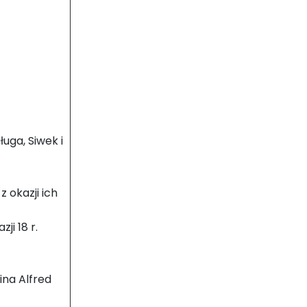
uga, Siwek i
z okazji ich
ji 18 r.
bina Alfred