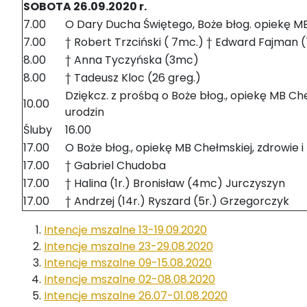
SOBOTA 26.09.2020 r.
7.00
O Dary Ducha Świętego, Boże błog. opiekę M
7.00
† Robert Trzciński ( 7mc.) † Edward Fajman (
8.00
† Anna Tyczyńska (3mc)
8.00
† Tadeusz Kloc (26 greg.)
Dziękcz. z prośbą o Boże błog., opiekę MB Cheł
10.00
urodzin
Śluby
16.00
17.00
O Boże błog., opiekę MB Chełmskiej, zdrowie i 
17.00
† Gabriel Chudoba
17.00
† Halina (1r.) Bronisław (4mc) Jurczyszyn
17.00
† Andrzej (14r.) Ryszard (5r.) Grzegorczyk
Intencje mszalne 13-19.09.2020
Intencje mszalne 23-29.08.2020
Intencje mszalne 09-15.08.2020
Intencje mszalne 02-08.08.2020
Intencje mszalne 26.07-01.08.2020