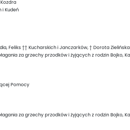
. Kozdra
h i Kudeń
dia, Feliks †† Kucharskich i Janczarków, † Dorota Zielińska
łagania za grzechy przodków i żyjących z rodzin Bojko, Kał
ającej Pomocy
łagania za grzechy przodków i żyjących z rodzin Bojko, Kał