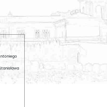
 Antoniego
 Stanisława