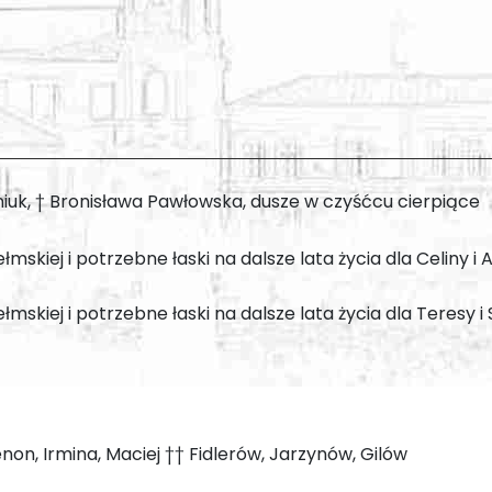
iuk, † Bronisława Pawłowska, dusze w czyśćcu cierpiące
mskiej i potrzebne łaski na dalsze lata życia dla Celiny i
mskiej i potrzebne łaski na dalsze lata życia dla Teresy i
non, Irmina, Maciej †† Fidlerów, Jarzynów, Gilów