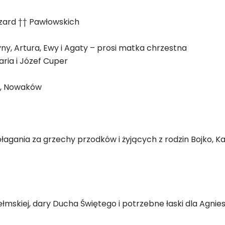
szard †† Pawłowskich
yny, Artura, Ewy i Agaty – prosi matka chrzestna
aria i Józef Cuper
ów, Nowaków
łagania za grzechy przodków i żyjących z rodzin Bojko, Kał
łmskiej, dary Ducha Świętego i potrzebne łaski dla Agnieszk