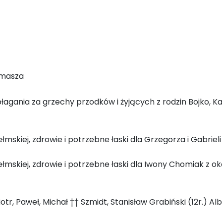
omasza
łagania za grzechy przodków i żyjących z rodzin Bojko, Kał
mskiej, zdrowie i potrzebne łaski dla Grzegorza i Gabrieli 
mskiej, zdrowie i potrzebne łaski dla Iwony Chomiak z okaz
)
otr, Paweł, Michał †† Szmidt, Stanisław Grabiński (12r.) Al