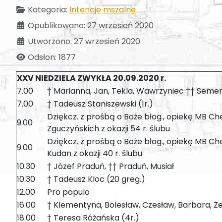
Kategoria:
Intencje mszalne
Opublikowano: 27 wrzesień 2020
Utworzono: 27 wrzesień 2020
Odsłon: 1877
XXV NIEDZIELA ZWYKŁA 20.09.2020 r.
7.00
† Marianna, Jan, Tekla, Wawrzyniec †† Semen
7.00
† Tadeusz Staniszewski (1r.)
Dziękcz. z prośbą o Boże błog., opiekę MB Cheł
9.00
Zguczyńskich z okazji 54 r. ślubu
Dziękcz. z prośbą o Boże błog., opiekę MB Cheł
9.00
Kudan z okazji 40 r. ślubu
10.30
† Józef Praduń, †† Praduń, Musiał
10.30
† Tadeusz Kloc (20 greg.)
12.00
Pro populo
16.00
† Klementyna, Bolesław, Czesław, Barbara, Ze
18.00
† Teresa Różańska (4r.)