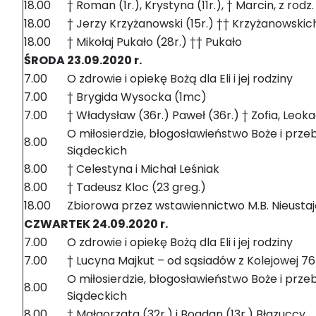
18.00
† Roman (1r.), Krystyna (11r.), † Marcin, z rodz
18.00
† Jerzy Krzyżanowski (15r.) †† Krzyżanowskic
18.00
† Mikołaj Pukało (28r.) †† Pukało
ŚRODA 23.09.2020 r.
7.00
O zdrowie i opiekę Bożą dla Eli i jej rodziny
7.00
† Brygida Wysocka (1mc)
7.00
† Władysław (36r.) Paweł (36r.) † Zofia, Leoka
O miłosierdzie, błogosławieństwo Boże i przeb
8.00
Siądeckich
8.00
† Celestyna i Michał Leśniak
8.00
† Tadeusz Kloc (23 greg.)
18.00
Zbiorowa przez wstawiennictwo M.B. Nieust
CZWARTEK 24.09.2020 r.
7.00
O zdrowie i opiekę Bożą dla Eli i jej rodziny
7.00
† Lucyna Majkut – od sąsiadów z Kolejowej 76
O miłosierdzie, błogosławieństwo Boże i przeb
8.00
Siądeckich
8.00
† Małgorzata (32r.) i Bogdan (13r.) Błazuccy