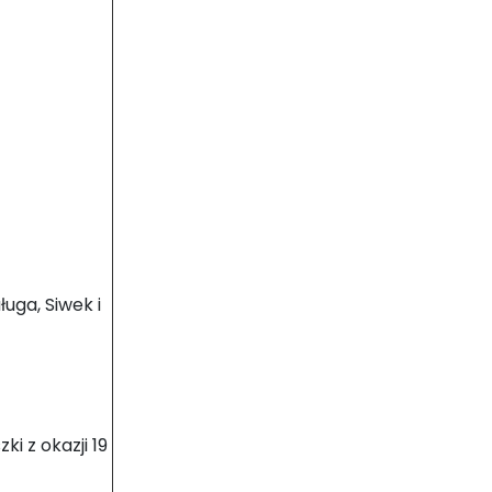
uga, Siwek i
i z okazji 19