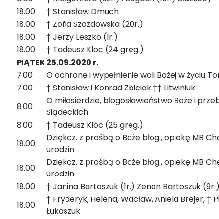
18.00
† Stanisław Dmuch
18.00
† Zofia Szozdowska (20r.)
18.00
† Jerzy Leszko (1r.)
18.00
† Tadeusz Kloc (24 greg.)
PIĄTEK 25.09.2020 r.
7.00
O ochronę i wypełnienie woli Bożej w życiu T
7.00
† Stanisław i Konrad Zbiciak †† Litwiniuk
O miłosierdzie, błogosławieństwo Boże i przeb
8.00
Siądeckich
8.00
† Tadeusz Kloc (25 greg.)
Dziękcz. z prośbą o Boże błog., opiekę MB Cheł
18.00
urodzin
Dziękcz. z prośbą o Boże błog., opiekę MB Cheł
18.00
urodzin
18.00
† Janina Bartoszuk (1r.) Zenon Bartoszuk (9r.
† Fryderyk, Helena, Wacław, Aniela Brejer, † Pi
18.00
Łukaszuk