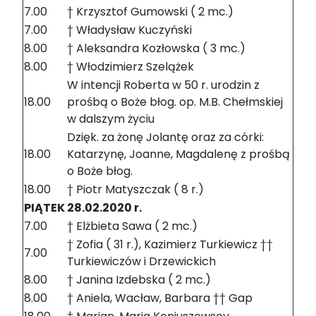
7.00
† Krzysztof Gumowski ( 2 mc.)
7.00
† Władysław Kuczyński
8.00
† Aleksandra Kozłowska ( 3 mc.)
8.00
† Włodzimierz Szelążek
W intencji Roberta w 50 r. urodzin z
18.00
prośbą o Boże błog. op. M.B. Chełmskiej
w dalszym życiu
Dzięk. za żonę Jolantę oraz za córki:
18.00
Katarzynę, Joanne, Magdalenę z prośbą
o Boże błog.
18.00
† Piotr Matyszczak ( 8 r.)
PIĄTEK 28.02.2020 r.
7.00
† Elżbieta Sawa ( 2 mc.)
† Zofia ( 31 r.), Kazimierz Turkiewicz ††
7.00
Turkiewiczów i Drzewickich
8.00
† Janina Izdebska ( 2 mc.)
8.00
† Aniela, Wacław, Barbara †† Gap