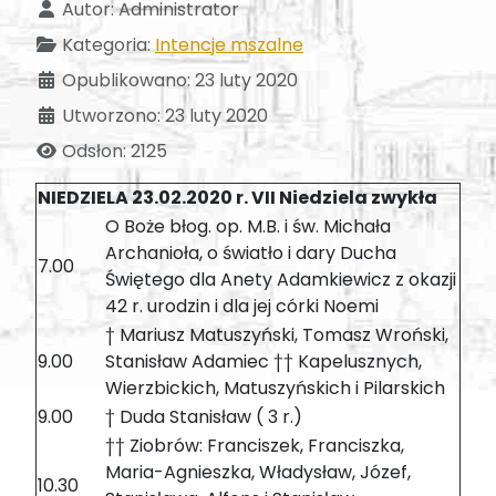
Autor:
Administrator
Kategoria:
Intencje mszalne
Opublikowano: 23 luty 2020
Utworzono: 23 luty 2020
Odsłon: 2125
NIEDZIELA 23.02.2020 r. VII Niedziela zwykła
O Boże błog. op. M.B. i św. Michała
Archanioła, o światło i dary Ducha
7.00
Świętego dla Anety Adamkiewicz z okazji
42 r. urodzin i dla jej córki Noemi
† Mariusz Matuszyński, Tomasz Wroński,
9.00
Stanisław Adamiec †† Kapelusznych,
Wierzbickich, Matuszyńskich i Pilarskich
9.00
† Duda Stanisław ( 3 r.)
†† Ziobrów: Franciszek, Franciszka,
Maria-Agnieszka, Władysław, Józef,
10.30