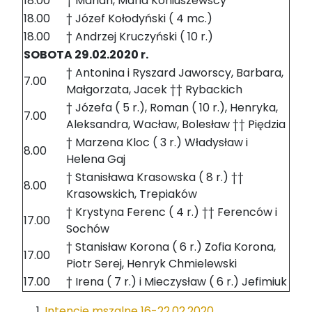
18.00
† Marian, Maria Koniuszewscy
18.00
† Józef Kołodyński ( 4 mc.)
18.00
† Andrzej Kruczyński ( 10 r.)
SOBOTA 29.02.2020 r.
† Antonina i Ryszard Jaworscy, Barbara,
7.00
Małgorzata, Jacek †† Rybackich
† Józefa ( 5 r.), Roman ( 10 r.), Henryka,
7.00
Aleksandra, Wacław, Bolesław †† Piędzia
† Marzena Kloc ( 3 r.) Władysław i
8.00
Helena Gaj
† Stanisława Krasowska ( 8 r.) ††
8.00
Krasowskich, Trepiaków
† Krystyna Ferenc ( 4 r.) †† Ferenców i
17.00
Sochów
† Stanisław Korona ( 6 r.) Zofia Korona,
17.00
Piotr Serej, Henryk Chmielewski
17.00
† Irena ( 7 r.) i Mieczysław ( 6 r.) Jefimiuk
Intencje mszalne 16-22.02.2020