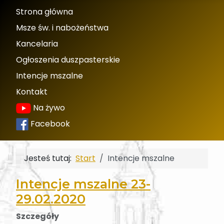
Strona główna
Msze św. i nabożeństwa
Kancelaria
Ogłoszenia duszpasterskie
Intencje mszalne
Kontakt
Na żywo
Facebook
Jesteś tutaj:
Start
Intencje mszalne
Intencje mszalne 23-
29.02.2020
Szczegóły