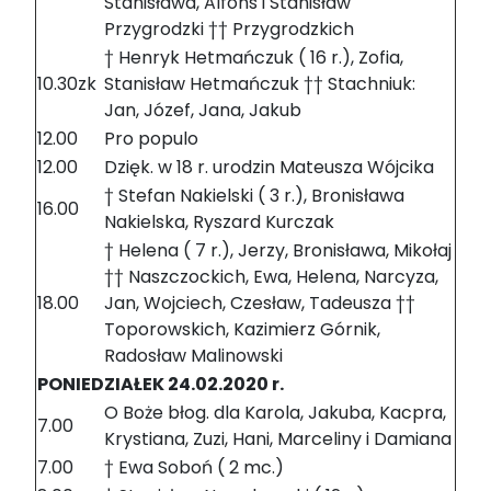
Stanisława, Alfons i Stanisław
Przygrodzki †† Przygrodzkich
† Henryk Hetmańczuk ( 16 r.), Zofia,
10.30zk
Stanisław Hetmańczuk †† Stachniuk:
Jan, Józef, Jana, Jakub
12.00
Pro populo
12.00
Dzięk. w 18 r. urodzin Mateusza Wójcika
† Stefan Nakielski ( 3 r.), Bronisława
16.00
Nakielska, Ryszard Kurczak
† Helena ( 7 r.), Jerzy, Bronisława, Mikołaj
†† Naszczockich, Ewa, Helena, Narcyza,
18.00
Jan, Wojciech, Czesław, Tadeusza ††
Toporowskich, Kazimierz Górnik,
Radosław Malinowski
PONIEDZIAŁEK 24.02.2020 r.
O Boże błog. dla Karola, Jakuba, Kacpra,
7.00
Krystiana, Zuzi, Hani, Marceliny i Damiana
7.00
† Ewa Soboń ( 2 mc.)