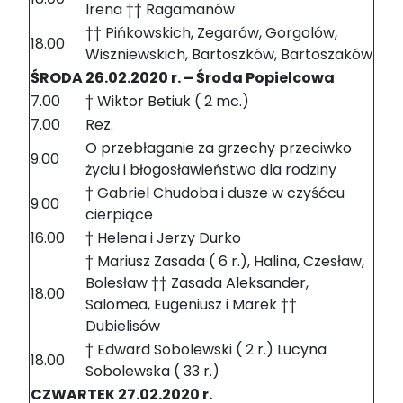
Irena †† Ragamanów
†† Pińkowskich, Zegarów, Gorgolów,
18.00
Wiszniewskich, Bartoszków, Bartoszaków
ŚRODA 26.02.2020 r. – Środa Popielcowa
7.00
† Wiktor Betiuk ( 2 mc.)
7.00
Rez.
O przebłaganie za grzechy przeciwko
9.00
życiu i błogosławieństwo dla rodziny
† Gabriel Chudoba i dusze w czyśćcu
9.00
cierpiące
16.00
† Helena i Jerzy Durko
† Mariusz Zasada ( 6 r.), Halina, Czesław,
Bolesław †† Zasada Aleksander,
18.00
Salomea, Eugeniusz i Marek ††
Dubielisów
† Edward Sobolewski ( 2 r.) Lucyna
18.00
Sobolewska ( 33 r.)
CZWARTEK 27.02.2020 r.