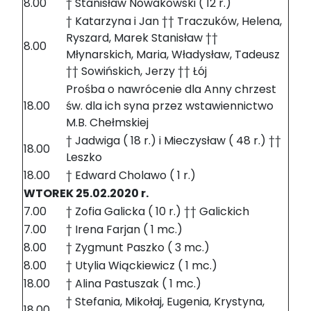
8.00
† Stanisław Nowakowski ( 12 r.)
† Katarzyna i Jan †† Traczuków, Helena,
Ryszard, Marek Stanisław ††
8.00
Młynarskich, Maria, Władysław, Tadeusz
†† Sowińskich, Jerzy †† Łój
Prośba o nawrócenie dla Anny chrzest
18.00
św. dla ich syna przez wstawiennictwo
M.B. Chełmskiej
† Jadwiga ( 18 r.) i Mieczysław ( 48 r.) ††
18.00
Leszko
18.00
† Edward Cholawo ( 1 r.)
WTOREK 25.02.2020 r.
7.00
† Zofia Galicka ( 10 r.) †† Galickich
7.00
† Irena Farjan ( 1 mc.)
8.00
† Zygmunt Paszko ( 3 mc.)
8.00
† Utylia Wiąckiewicz ( 1 mc.)
18.00
† Alina Pastuszak ( 1 mc.)
† Stefania, Mikołaj, Eugenia, Krystyna,
18.00