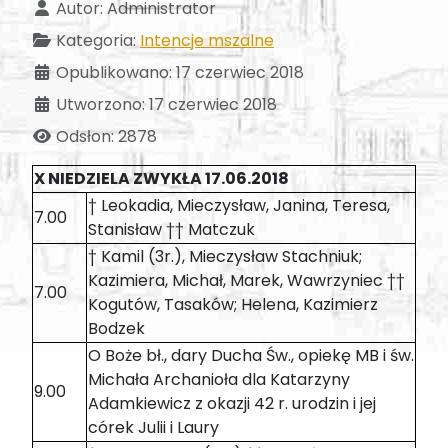
Autor:
Administrator
Kategoria:
Intencje mszalne
Opublikowano: 17 czerwiec 2018
Utworzono: 17 czerwiec 2018
Odsłon: 2878
X NIEDZIELA ZWYKŁA 17.06.2018
† Leokadia, Mieczysław, Janina, Teresa,
7.00
Stanisław †† Matczuk
† Kamil (3r.), Mieczysław Stachniuk;
Kazimiera, Michał, Marek, Wawrzyniec ††
7.00
Kogutów, Tasaków; Helena, Kazimierz
Bodzek
O Boże bł., dary Ducha Św., opiekę MB i św.
Michała Archanioła dla Katarzyny
9.00
Adamkiewicz z okazji 42 r. urodzin i jej
córek Julii i Laury