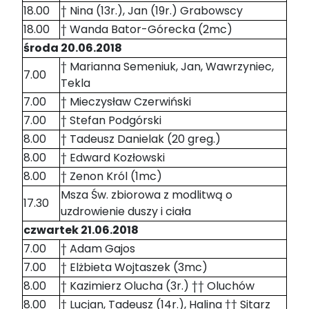
18.00
† Nina (13r.), Jan (19r.) Grabowscy
18.00
† Wanda Bator-Górecka (2mc)
środa 20.06.2018
† Marianna Semeniuk, Jan, Wawrzyniec,
7.00
Tekla
7.00
† Mieczysław Czerwiński
7.00
† Stefan Podgórski
8.00
† Tadeusz Danielak (20 greg.)
8.00
† Edward Kozłowski
8.00
† Zenon Król (1mc)
Msza Św. zbiorowa z modlitwą o
17.30
uzdrowienie duszy i ciała
czwartek 21.06.2018
7.00
† Adam Gajos
7.00
† Elżbieta Wojtaszek (3mc)
8.00
† Kazimierz Olucha (3r.) †† Oluchów
8.00
† Lucjan, Tadeusz (14r.), Halina †† Sitarz