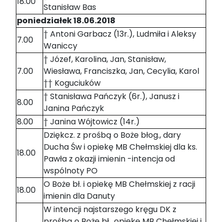
18.00
Stanisław Bas
poniedziałek 18.06.2018
† Antoni Garbacz (13r.), Ludmiła i Aleksy
7.00
Waniccy
† Józef, Karolina, Jan, Stanisław,
7.00
Wiesława, Franciszka, Jan, Cecylia, Karol
†† Koguciuków
† Stanisława Pańczyk (6r.), Janusz i
8.00
Janina Pańczyk
8.00
† Janina Wójtowicz (14r.)
Dziękcz. z prośbą o Boże błog., dary
Ducha Św i opiekę MB Chełmskiej dla ks.
18.00
Pawła z okazji imienin -intencja od
wspólnoty PO
O Boże bł. i opiekę MB Chełmskiej z racji
18.00
imienin dla Danuty
W intencji najstarszego kręgu DK z
prośbą o Boże bł., opiekę MB Chełmskiej i