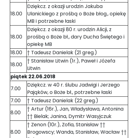
Dziękcz. z okazji urodzin Jakuba
18.00
Ulanickiego z prośbą o Boże błog., opiekę
MB i potrzebne łaski
Dziękcz. z okazji 80 r. urodzin Alicji, z
18.00
prośbą o Boże bł., dary Ducha Świętego i
opiekę MB
18.00
† Tadeusz Danielak (21 greg.)
† Stanisław Litwin (1r.), Paweł i Józefa
18.00
Litwin
piątek 22.06.2018
Dziękcz. w 40 r. ślubu Jadwigi i Jerzego
7.00
Pająków, o Boże bł., potrzebne łaski
7.00
† Tadeusz Danielak (22 greg.)
† Artur (16r.), Jan, Władysława, Antonina
8.00
†† Bielak; Janina, Dymitr Wasyjczuk
† Zenon (10r.), Zofia, Stanisław ††
8.00
Brogowscy; Wanda, Stanisław, Wacław ††