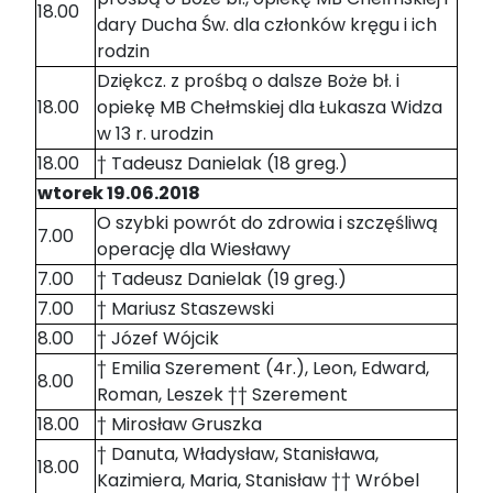
18.00
dary Ducha Św. dla członków kręgu i ich
rodzin
Dziękcz. z prośbą o dalsze Boże bł. i
18.00
opiekę MB Chełmskiej dla Łukasza Widza
w 13 r. urodzin
18.00
† Tadeusz Danielak (18 greg.)
wtorek 19.06.2018
O szybki powrót do zdrowia i szczęśliwą
7.00
operację dla Wiesławy
7.00
† Tadeusz Danielak (19 greg.)
7.00
† Mariusz Staszewski
8.00
† Józef Wójcik
† Emilia Szerement (4r.), Leon, Edward,
8.00
Roman, Leszek †† Szerement
18.00
† Mirosław Gruszka
† Danuta, Władysław, Stanisława,
18.00
Kazimiera, Maria, Stanisław †† Wróbel