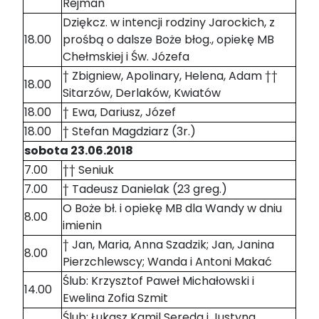
Rejman
Dziękcz. w intencji rodziny Jarockich, z
18.00
prośbą o dalsze Boże błog., opiekę MB
Chełmskiej i Św. Józefa
† Zbigniew, Apolinary, Helena, Adam ††
18.00
Sitarzów, Derlaków, Kwiatów
18.00
† Ewa, Dariusz, Józef
18.00
† Stefan Magdziarz (3r.)
sobota 23.06.2018
7.00
†† Seniuk
7.00
† Tadeusz Danielak (23 greg.)
O Boże bł. i opiekę MB dla Wandy w dniu
8.00
imienin
† Jan, Maria, Anna Szadzik; Jan, Janina
8.00
Pierzchlewscy; Wanda i Antoni Makać
Ślub: Krzysztof Paweł Michałowski i
14.00
Ewelina Zofia Szmit
Ślub: Łukasz Kamil Sereda i Justyna