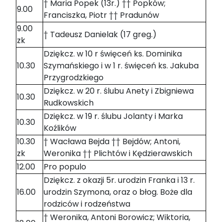
† Maria Popek (13r.) †† Popków;
9.00
Franciszka, Piotr †† Pradunów
9.00
† Tadeusz Danielak (17 greg.)
zk
Dziękcz. w 10 r święceń ks. Dominika
10.30
Szymańskiego i w 1 r. święceń ks. Jakuba
Przygrodzkiego
Dziękcz. w 20 r. ślubu Anety i Zbigniewa
10.30
Rudkowskich
Dziękcz. w 19 r. ślubu Jolanty i Marka
10.30
Koźlików
10.30
† Wacława Bejda †† Bejdów; Antoni,
zk
Weronika †† Plichtów i Kędzierawskich
12.00
Pro populo
Dziękcz. z okazji 5r. urodzin Franka i 13 r.
16.00
urodzin Szymona, oraz o błog. Boże dla
rodziców i rodzeństwa
† Weronika, Antoni Borowicz; Wiktoria,