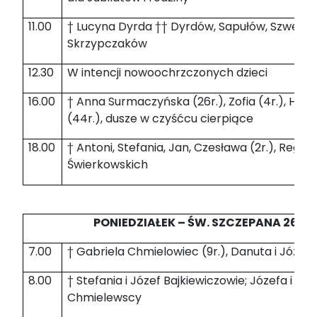
11.00
† Lucyna Dyrda †† Dyrdów, Sapułów, Szwedó
Skrzypczaków
12.30
W intencji nowoochrzczonych dzieci
16.00
† Anna Surmaczyńska (26r.), Zofia (4r.), Henry
(44r.), dusze w czyśćcu cierpiące
18.00
† Antoni, Stefania, Jan, Czesława (2r.), Regina
Świerkowskich
PONIEDZIAŁEK – ŚW. SZCZEPANA 26.12.
7.00
† Gabriela Chmielowiec (9r.), Danuta i Józef 
8.00
† Stefania i Józef Bajkiewiczowie; Józefa i Ed
Chmielewscy