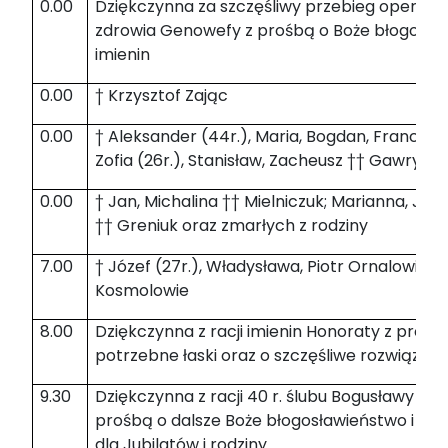
0.00
Dziękczynna za szczęśliwy przebieg operacji 
zdrowia Genowefy z prośbą o Boże błogosław
imienin
0.00
† Krzysztof Zając
0.00
† Aleksander (44r.), Maria, Bogdan, Francisz
Zofia (26r.), Stanisław, Zacheusz †† Gawryjoł
0.00
† Jan, Michalina †† Mielniczuk; Marianna, Józe
†† Greniuk oraz zmarłych z rodziny
7.00
† Józef (27r.), Władysława, Piotr Ornalowie; J
Kosmolowie
8.00
Dziękczynna z racji imienin Honoraty z prośb
potrzebne łaski oraz o szczęśliwe rozwiązani
9.30
Dziękczynna z racji 40 r. ślubu Bogusławy i Jó
prośbą o dalsze Boże błogosławieństwo i opi
dla Jubilatów i rodziny