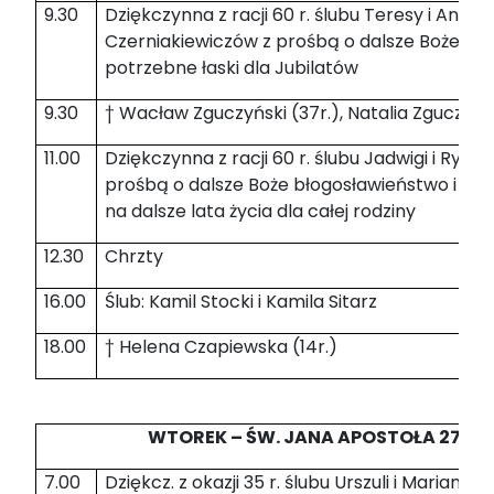
9.30
Dziękczynna z racji 60 r. ślubu Teresy i Anton
Czerniakiewiczów z prośbą o dalsze Boże bło
potrzebne łaski dla Jubilatów
9.30
† Wacław Zguczyński (37r.), Natalia Zguczyńs
11.00
Dziękczynna z racji 60 r. ślubu Jadwigi i Rysz
prośbą o dalsze Boże błogosławieństwo i opi
na dalsze lata życia dla całej rodziny
12.30
Chrzty
16.00
Ślub: Kamil Stocki i Kamila Sitarz
18.00
† Helena Czapiewska (14r.)
WTOREK – ŚW. JANA APOSTOŁA 27.12.
7.00
Dziękcz. z okazji 35 r. ślubu Urszuli i Mariana 