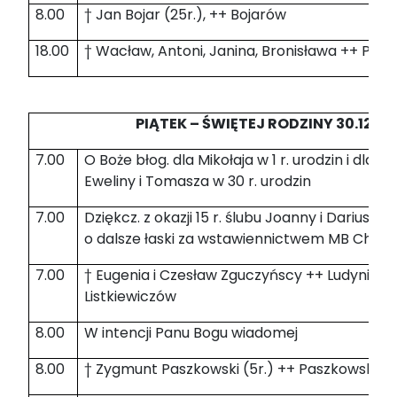
8.00
† Jan Bojar (25r.), ++ Bojarów
18.00
† Wacław, Antoni, Janina, Bronisława ++ Pła
PIĄTEK – ŚWIĘTEJ RODZINY 30.12.20
7.00
O Boże błog. dla Mikołaja w 1 r. urodzin i dla j
Eweliny i Tomasza w 30 r. urodzin
7.00
Dziękcz. z okazji 15 r. ślubu Joanny i Dariusza
o dalsze łaski za wstawiennictwem MB Chełm
7.00
† Eugenia i Czesław Zguczyńscy ++ Ludyniów,
Listkiewiczów
8.00
W intencji Panu Bogu wiadomej
8.00
† Zygmunt Paszkowski (5r.) ++ Paszkowskich