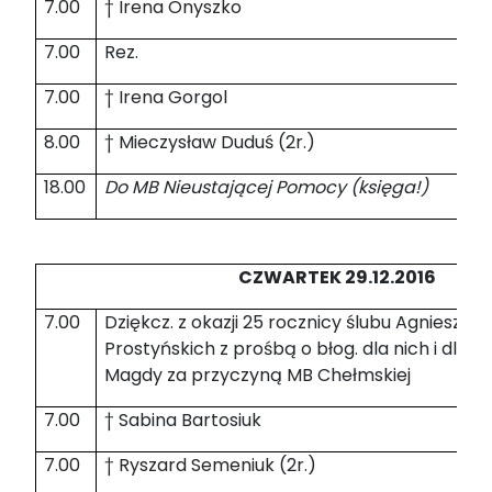
7.00
† Irena Onyszko
7.00
Rez.
7.00
† Irena Gorgol
8.00
† Mieczysław Duduś (2r.)
18.00
Do MB Nieustającej Pomocy (księga!)
CZWARTEK 29.12.2016
7.00
Dziękcz. z okazji 25 rocznicy ślubu Agnieszki i
Prostyńskich z prośbą o błog. dla nich i dla dz
Magdy za przyczyną MB Chełmskiej
7.00
† Sabina Bartosiuk
7.00
† Ryszard Semeniuk (2r.)