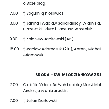
o Boże błog.
7.00
† Bogumiłą Kłosowicz
8.00
† Janina i Wacław Sabarańscy, Władysław Wor
Olszewski, Edyta i Tadeusz Semeniuk
9.30
† Zbigniew Jackowski (4r.)
18.00
†Wacław Adamczuk (21r.), Antoni, Michalina,
Adamczuk
ŚRODA – ŚW. MŁODZIANKÓW 28.12.2
7.00
O obfitość łask Bożych i opiekę Maryi Matki K
Andrzeja w dniu urodzin
7.00
† Julian Darłowski