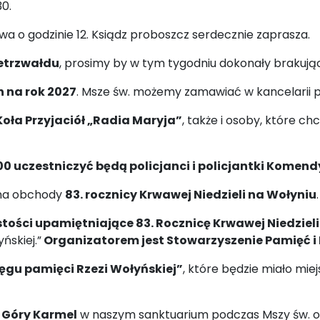
0.
 o godzinie 12. Ksiądz proboszcz serdecznie zaprasza.
etrzwałdu
, prosimy by w tym tygodniu dokonały brakują
 na rok 2027
. Msze św. możemy zamawiać w kancelarii para
oła Przyjaciół „Radia Maryja”
, także i osoby, które ch
00 uczestniczyć będą policjanci i policjantki Komendy
 na obchody
83. rocznicy Krwawej Niedzieli na Wołyniu
tości upamiętniające 83. Rocznicę Krwawej Niedzieli
ńskiej.”
Organizatorem jest Stowarzyszenie Pamięć i 
ęgu pamięci Rzezi Wołyńskiej”
, które będzie miało mie
 Góry Karmel
w naszym sanktuarium podczas Mszy św. o 