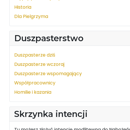
Historia
Dla Pielgrzyma
Duszpasterstwo
Duszpasterze dziś
Duszpasterze wczoraj
Duszpasterze wspomagający
Współpracownicy
Homilie i kazania
Skrzynka intencji
Tu możesz złożyć intencję modlitewną do Nabożeńs