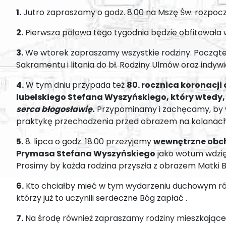
1.
Jutro zapraszamy o godz. 8.00 na Mszę Św. rozpo
2.
Pierwsza połowa tego tygodnia będzie obfitowała 
3.
We wtorek zapraszamy wszystkie rodziny. Początek
Sakramentu i litania do bł. Rodziny Ulmów oraz ind
4.
W tym dniu przypada też
80. rocznica koronacj
lubelskiego Stefana Wyszyńskiego, który wtedy, 
serca błogosławię.
Przypominamy i zachęcamy, by w d
praktykę przechodzenia przed obrazem na kolanach. 
5.
8. lipca o godz. 18.00 przeżyjemy
wewnętrzne obch
Prymasa Stefana Wyszyńskiego
jako wotum wdzięc
Prosimy by każda rodzina przyszła z obrazem Matki B
6.
Kto chciałby mieć w tym wydarzeniu duchowym rów
którzy już to uczynili serdeczne Bóg zapłać .
7.
Na środę również zapraszamy rodziny mieszkające p