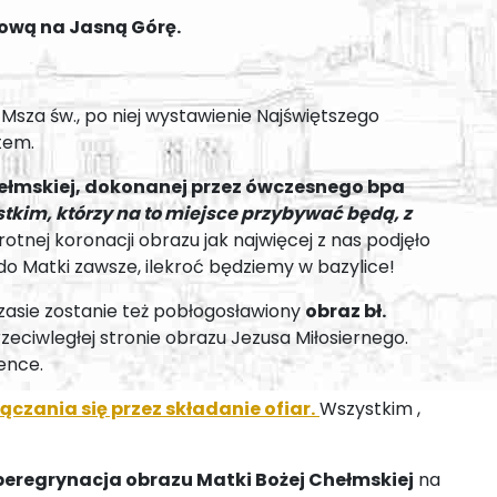
ową na Jasną Górę.
0 Msza św., po niej wystawienie Najświętszego
tem.
hełmskiej, dokonanej przez ówczesnego bpa
tkim, którzy na to miejsce przybywać będą, z
nej koronacji obrazu jak najwięcej z nas podjęło
o Matki zawsze, ilekroć będziemy w bazylice!
asie zostanie też pobłogosławiony
obraz bł.
eciwległej stronie obrazu Jezusa Miłosiernego.
ence.
czania się przez składanie ofiar.
Wszystkim ,
peregrynacja obrazu Matki Bożej Chełmskiej
na