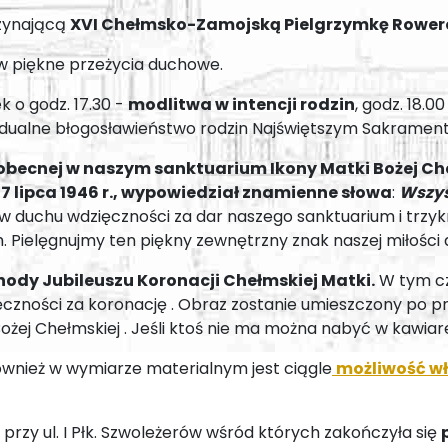
czynającą
XVI Chełmsko-Zamojską Pielgrzymkę Rower
w piękne przeżycia duchowe.
 o godz. 17.30 -
modlitwa w intencji rodzin
, godz. 18.0
ywidualne błogosławieństwo rodzin Najświętszym Sakramen
i obecnej w naszym sanktuarium Ikony Matki Bożej C
7 lipca 1946 r., wypowiedział znamienne słowa
:
Wszys
uchu wdzięczności za dar naszego sanktuarium i trzykrot
Pielęgnujmy ten piękny zewnętrzny znak naszej miłości d
ody Jubileuszu Koronacji Chełmskiej Matki.
W tym cz
zności za koronację . Obraz zostanie umieszczony po prz
ożej Chełmskiej . Jeśli ktoś nie ma można nabyć w kawiar
nież w wymiarze materialnym jest ciągle
możliwość włą
rzy ul. I Płk. Szwoleżerów wśród których zakończyła się