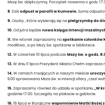
Mszę św. dziękczynną. Początek nowenna o godz. 17.3
8
. Dziś
odpust w parafii w Kumowie.
Suma odpustowa
9.
Osoby , które wybierają się na
pielgrzymkę do Gi
10.
Od jutra będzie
nowa księga intencji mszalnych
11.
We wtorek zapraszamy na
spotkanie członków K
modlitwa , a po Mszy św. spotkanie w bibliotece.
12.
W czwartek 10 lipca podczas
Mszy św. o godz. 8.
13.
W dniu 11 lipca Prezydent Miasta Chełm zaprasza
14.
W ramach trwających w naszym mieście
uroczys
9.00 sprawowana Msza św. w intencji ofiary „rzezi woły
15.
Zapraszamy również do udziału w spotkaniu
„W kr
godzinie 17.00. Szczegóły na plakacie w gablocie.
16.
16 lipca w liturgiczne
wspomnienie Matki Bożej z