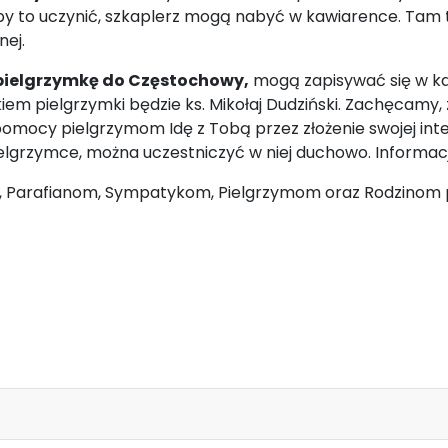
łby to uczynić, szkaplerz mogą nabyć w kawiarence. Tam te
nej.
pielgrzymkę do Częstochowy,
mogą zapisywać się w kan
em pielgrzymki będzie ks. Mikołaj Dudziński. Zachęcamy, z
z pomocy pielgrzymom Idę z Tobą przez złożenie swojej inte
ielgrzymce, można uczestniczyć w niej duchowo. Informac
, Parafianom, Sympatykom, Pielgrzymom oraz Rodzinom 
r. XV NIEDZIELA ZWYKŁA ROK A