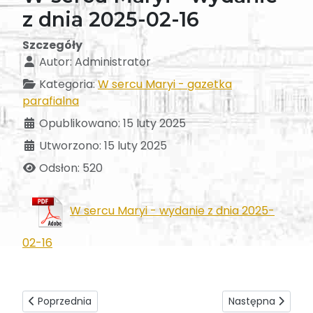
z dnia 2025-02-16
Szczegóły
Autor:
Administrator
Kategoria:
W sercu Maryi - gazetka
parafialna
Opublikowano: 15 luty 2025
Utworzono: 15 luty 2025
Odsłon: 520
W sercu Maryi - wydanie z dnia 2025-
02-16
Poprzednia strona: W sercu Maryi - wydanie z dnia 2025-0
Następna strona:
Poprzednia
Następna