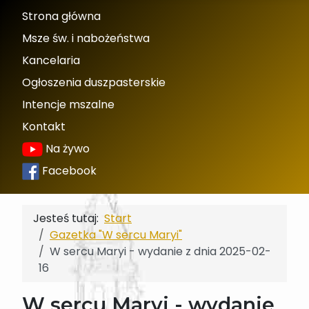
Strona główna
Msze św. i nabożeństwa
Kancelaria
Ogłoszenia duszpasterskie
Intencje mszalne
Kontakt
Na żywo
Facebook
Jesteś tutaj:
Start
Gazetka "W sercu Maryi"
W sercu Maryi - wydanie z dnia 2025-02-
16
W sercu Maryi - wydanie