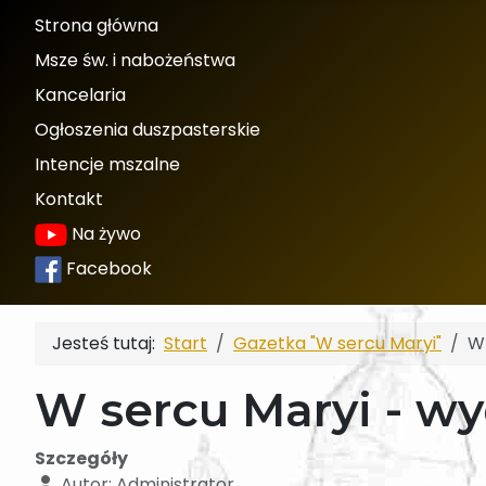
Strona główna
Msze św. i nabożeństwa
Kancelaria
Ogłoszenia duszpasterskie
Intencje mszalne
Kontakt
Na żywo
Facebook
Jesteś tutaj:
Start
Gazetka "W sercu Maryi"
W 
W sercu Maryi - wy
Szczegóły
Autor:
Administrator