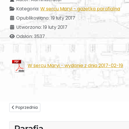
Kategoria:
W sercu Maryi - gazetka parafialna
Opublikowano: 19 luty 2017
Utworzono: 19 luty 2017
Odsłon: 3537
W sercu Maryi - wydanie z dnia 2017-02-19
Poprzednia strona: W sercu Maryi - wydanie z dnia 2017-0
Poprzednia
Parafia