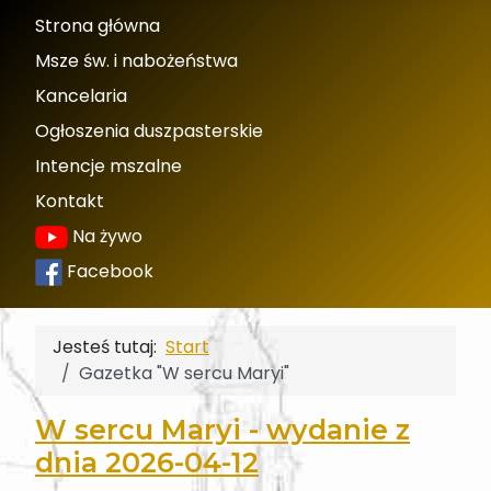
Strona główna
Msze św. i nabożeństwa
Kancelaria
Ogłoszenia duszpasterskie
Intencje mszalne
Kontakt
Na żywo
Facebook
Jesteś tutaj:
Start
Gazetka "W sercu Maryi"
W sercu Maryi - wydanie z
dnia 2026-04-12