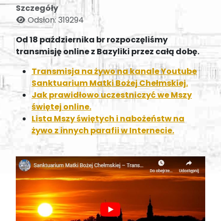
Szczegóły
Odsłon: 319294
Od 18 października br rozpoczęliśmy
transmisję online z Bazyliki przez całą dobę.
Transmisja na żywo na kanale Youtube
Sanktuarium Matki Bożej Chełmskiej.
Jak prawidłowo uczestniczyć we Mszy
świętej online.
Lista Mszy świętych i nabożeństw na
żywo z innych parafii w Internecie.