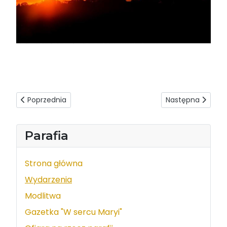
Poprzednia strona: Zalecenia duszpasterskie na czas trwa
Następna strona:
Poprzednia
Następna
Parafia
Strona główna
Wydarzenia
Modlitwa
Gazetka "W sercu Maryi"