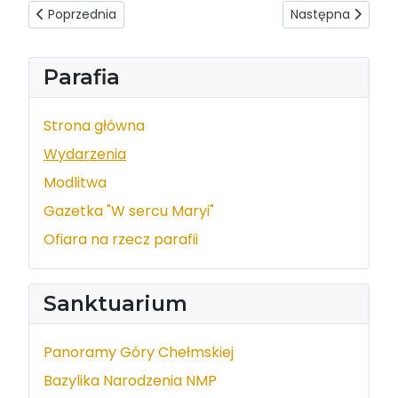
Poprzednia strona: ks. prof. Cezary Korzec - Rekolekcje a
Następna strona: K
Poprzednia
Następna
Parafia
Strona główna
Wydarzenia
Modlitwa
Gazetka "W sercu Maryi"
Ofiara na rzecz parafii
Sanktuarium
Panoramy Góry Chełmskiej
Bazylika Narodzenia NMP