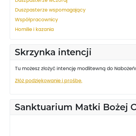
Duszpasterze wczoraj
Duszpasterze wspomagający
Współpracownicy
Homilie i kazania
Skrzynka intencji
Tu możesz złożyć intencję modlitewną do Nabożeńs
Złóż podziękowanie i prośbę.
Sanktuarium Matki Bożej 