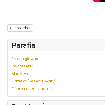
Poprzednia strona: Wizyta duszpasterska 2025/2026
Poprzednia
Parafia
Strona główna
Wydarzenia
Modlitwa
Gazetka "W sercu Maryi"
Ofiara na rzecz parafii