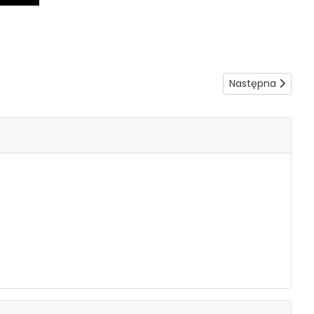
Następna strona: 
Następna