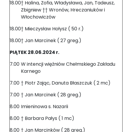
18.00
† Halina, Zofia, Władysława, Jan, Tadeusz,
Zbigniew †† Wronów, Hreczaniuków i
Włochowiczów
18.00
† Mieczysław Hołysz ( 50 r.)
18.00
† Jan Marcinek ( 27 greg.)
PIĄTEK 28.06.2024 r.
7.00
W intencji więźniów Chełmskiego Zakładu
Karnego
7.00
† Piotr Zając, Danuta Błaszczuk ( 2 mc)
7.00
† Jan Marcinek ( 28 greg.)
8.00
Imieninowa s. Nazarii
8.00
† Barbara Pałys ( 1 mc)
8.00
† Jan Marcinków ( 28 greg.)