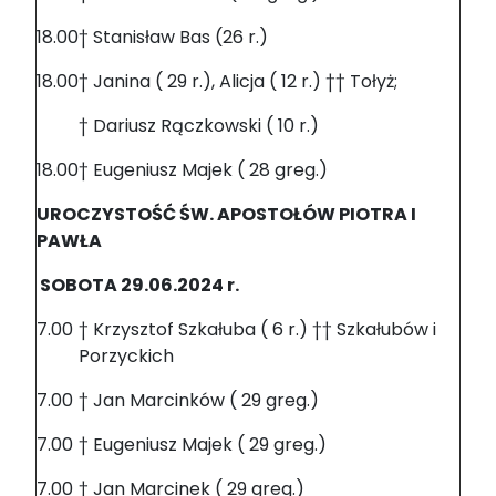
18.00
† Stanisław Bas (26 r.)
18.00
† Janina ( 29 r.), Alicja ( 12 r.) †† Tołyż;
† Dariusz Rączkowski ( 10 r.)
18.00
† Eugeniusz Majek ( 28 greg.)
UROCZYSTOŚĆ ŚW. APOSTOŁÓW PIOTRA I
PAWŁA
SOBOTA 29.06.2024 r.
7.00
† Krzysztof Szkałuba ( 6 r.) †† Szkałubów i
Porzyckich
7.00
† Jan Marcinków ( 29 greg.)
7.00
† Eugeniusz Majek ( 29 greg.)
7.00
† Jan Marcinek ( 29 greg.)