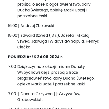
prośbą o Boże błogosławieństwo, dary
Ducha Świętego, opiekę Matki Bożej i
potrzebne łaski
16.00
† Andrzej Żbikowski
18.00
† Edward Szwed ( 3 r.), Józefa i Mikołaj
Szwed, Jadwiga i Władysław Sapuła, Henryk
Ciećka
PONIEDZIAŁEK 24.06.2024 r.
7.00
Dziękczynna z okazji imienin Danuty
Wypychowskiej z prośbą o Boże
błogosławieństwo, dary Ducha Świętego,
opiekę Matki Bożej i potrzebne łaski
7.00
† Danuta Grzywna †† Grzywnów,
Grabowskich