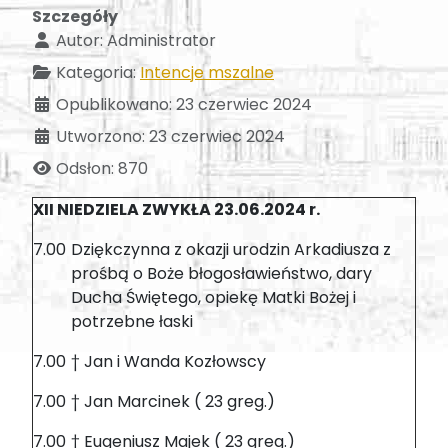
Szczegóły
Autor:
Administrator
Kategoria:
Intencje mszalne
Opublikowano: 23 czerwiec 2024
Utworzono: 23 czerwiec 2024
Odsłon: 870
XII NIEDZIELA ZWYKŁA 23.06.2024 r.
7.00
Dziękczynna z okazji urodzin Arkadiusza z
prośbą o Boże błogosławieństwo, dary
Ducha Świętego, opiekę Matki Bożej i
potrzebne łaski
7.00
† Jan i Wanda Kozłowscy
7.00
† Jan Marcinek ( 23 greg.)
7.00
† Eugeniusz Majek ( 23 greg.)