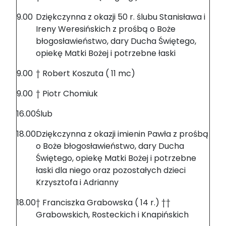
9.00
Dziękczynna z okazji 50 r. ślubu Stanisława i
Ireny Weresińskich z prośbą o Boże
błogosławieństwo, dary Ducha Świętego,
opiekę Matki Bożej i potrzebne łaski
9.00
† Robert Koszuta ( 11 mc)
9.00
† Piotr Chomiuk
16.00
Ślub
18.00
Dziękczynna z okazji imienin Pawła z prośbą
o Boże błogosławieństwo, dary Ducha
Świętego, opiekę Matki Bożej i potrzebne
łaski dla niego oraz pozostałych dzieci
Krzysztofa i Adrianny
18.00
† Franciszka Grabowska ( 14 r.) ††
Grabowskich, Rosteckich i Knapińskich