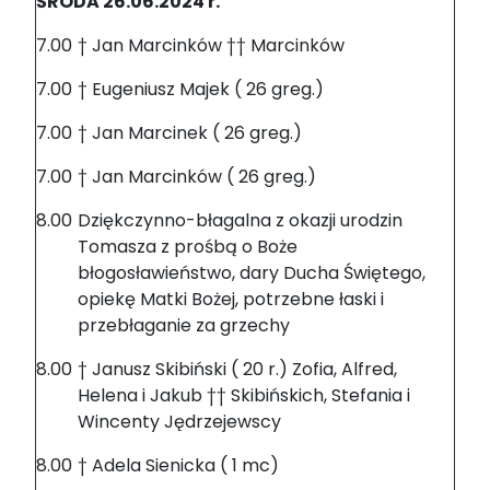
ŚRODA 26.06.2024 r.
7.00
† Jan Marcinków †† Marcinków
7.00
† Eugeniusz Majek ( 26 greg.)
7.00
† Jan Marcinek ( 26 greg.)
7.00
† Jan Marcinków ( 26 greg.)
8.00
Dziękczynno-błagalna z okazji urodzin
Tomasza z prośbą o Boże
błogosławieństwo, dary Ducha Świętego,
opiekę Matki Bożej, potrzebne łaski i
przebłaganie za grzechy
8.00
† Janusz Skibiński ( 20 r.) Zofia, Alfred,
Helena i Jakub †† Skibińskich, Stefania i
Wincenty Jędrzejewscy
8.00
† Adela Sienicka ( 1 mc)