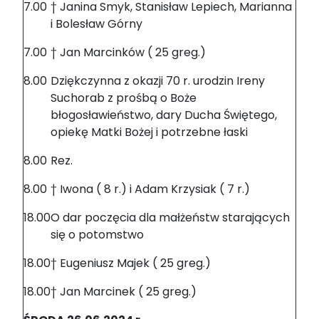
7.00
† Janina Smyk, Stanisław Lepiech, Marianna
i Bolesław Górny
7.00
† Jan Marcinków ( 25 greg.)
8.00
Dziękczynna z okazji 70 r. urodzin Ireny
Suchorab z prośbą o Boże
błogosławieństwo, dary Ducha Świętego,
opiekę Matki Bożej i potrzebne łaski
8.00
Rez.
8.00
† Iwona ( 8 r.) i Adam Krzysiak ( 7 r.)
18.00
O dar poczęcia dla małżeństw starających
się o potomstwo
18.00
† Eugeniusz Majek ( 25 greg.)
18.00
† Jan Marcinek ( 25 greg.)