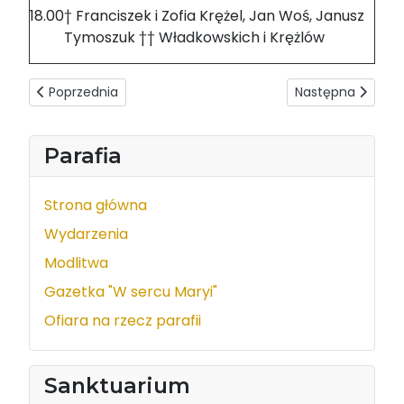
18.00
† Franciszek i Zofia Krężel, Jan Woś, Janusz
Tymoszuk †† Władkowskich i Krężlów
Poprzednia strona: Intencje mszalne 30.06-06.07.2024
Następna strona:
Poprzednia
Następna
Parafia
Strona główna
Wydarzenia
Modlitwa
Gazetka "W sercu Maryi"
Ofiara na rzecz parafii
Sanktuarium