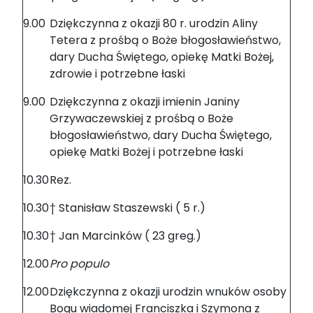
9.00
Dziękczynna z okazji 80 r. urodzin Aliny
Tetera z prośbą o Boże błogosławieństwo,
dary Ducha Świętego, opiekę Matki Bożej,
zdrowie i potrzebne łaski
9.00
Dziękczynna z okazji imienin Janiny
Grzywaczewskiej z prośbą o Boże
błogosławieństwo, dary Ducha Świętego,
opiekę Matki Bożej i potrzebne łaski
10.30
Rez.
10.30
† Stanisław Staszewski ( 5 r.)
10.30
† Jan Marcinków ( 23 greg.)
12.00
Pro populo
12.00
Dziękczynna z okazji urodzin wnuków osoby
Bogu wiadomej Franciszka i Szymona z