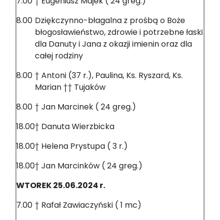
7.00
† Eugeniusz Majek ( 24 greg.)
8.00
Dziękczynno-błagalna z prośbą o Boże
błogosławieństwo, zdrowie i potrzebne łaski
dla Danuty i Jana z okazji imienin oraz dla
całej rodziny
8.00
† Antoni (37 r.), Paulina, Ks. Ryszard, Ks.
Marian †† Tujaków
8.00
† Jan Marcinek ( 24 greg.)
18.00
† Danuta Wierzbicka
18.00
† Helena Prystupa ( 3 r.)
18.00
† Jan Marcinków ( 24 greg.)
WTOREK 25.06.2024 r.
7.00
† Rafał Zawiaczyński ( 1 mc)