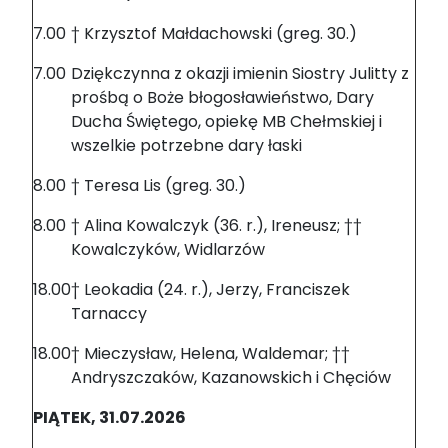
7.00
† Krzysztof Małdachowski (greg. 30.)
7.00
Dziękczynna z okazji imienin Siostry Julitty z
prośbą o Boże błogosławieństwo, Dary
Ducha Świętego, opiekę MB Chełmskiej i
wszelkie potrzebne dary łaski
8.00
† Teresa Lis (greg. 30.)
8.00
† Alina Kowalczyk (36. r.), Ireneusz; ††
Kowalczyków, Widlarzów
18.00
† Leokadia (24. r.), Jerzy, Franciszek
Tarnaccy
18.00
† Mieczysław, Helena, Waldemar; ††
Andryszczaków, Kazanowskich i Chęciów
PIĄTEK, 31.07.2026