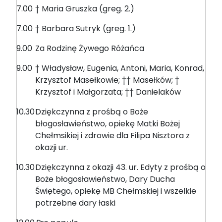
7.00
† Maria Gruszka (greg. 2.)
7.00
† Barbara Sutryk (greg. 1.)
9.00
Za Rodzinę Żywego Różańca
9.00
† Władysław, Eugenia, Antoni, Maria, Konrad,
Krzysztof Masełkowie; †† Masełków; †
Krzysztof i Małgorzata; †† Danielaków
10.30
Dziękczynna z prośbą o Boże
błogosławieństwo, opiekę Matki Bożej
Chełmsikiej i zdrowie dla Filipa Nisztora z
okazji ur.
10.30
Dziękczynna z okazji 43. ur. Edyty z prośbą o
Boże błogosławieństwo, Dary Ducha
Świętego, opiekę MB Chełmskiej i wszelkie
potrzebne dary łaski