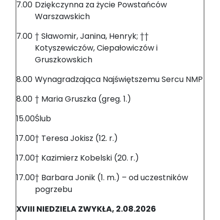
7.00
Dziękczynna za życie Powstańców
Warszawskich
7.00
† Sławomir, Janina, Henryk; ††
Kotyszewiczów, Ciepałowiczów i
Gruszkowskich
8.00
Wynagradzająca Najświętszemu Sercu NMP
8.00
† Maria Gruszka (greg. 1.)
15.00
Ślub
17.00
† Teresa Jokisz (12. r.)
17.00
† Kazimierz Kobelski (20. r.)
17.00
† Barbara Jonik (1. m.) – od uczestników
pogrzebu
XVIII NIEDZIELA ZWYKŁA, 2.08.2026