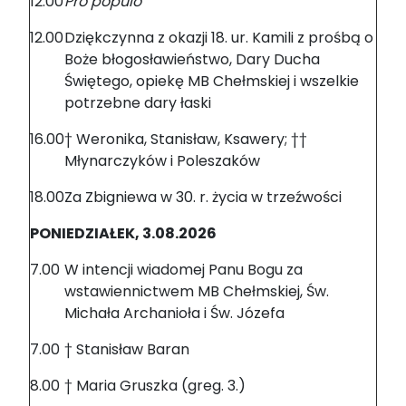
12.00
Pro populo
12.00
Dziękczynna z okazji 18. ur. Kamili z prośbą o
Boże błogosławieństwo, Dary Ducha
Świętego, opiekę MB Chełmskiej i wszelkie
potrzebne dary łaski
16.00
† Weronika, Stanisław, Ksawery; ††
Młynarczyków i Poleszaków
18.00
Za Zbigniewa w 30. r. życia w trzeźwości
PONIEDZIAŁEK, 3.08.2026
7.00
W intencji wiadomej Panu Bogu za
wstawiennictwem MB Chełmskiej, Św.
Michała Archanioła i Św. Józefa
7.00
† Stanisław Baran
8.00
† Maria Gruszka (greg. 3.)