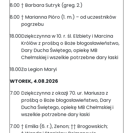
8.00
† Barbara Sutryk (greg. 2.)
8.00
† Marianna Pióro (1. m.) – od uczestników
pogrzebu
18.00
Dziękczynna w 10. r. śl. Elżbiety i Marcina
Królów z prośbą o Boże błogosławieństwo,
Dary Ducha Świętego, opiekę MB
Chełmskiej i wszelkie potrzebne dary łaski
18.00
Za Legion Maryi
WTOREK, 4.08.2026
7.00
Dziękczynna z okazji 70. ur. Mariusza z
prośbą o Boże błogosławieństwo, Dary
Ducha Świętego, opiekę MB Chełmskiej i
wszelkie potrzebne dary łaski
7.00
† Emilia (6. r.), Zenon; †† Brogowskich;