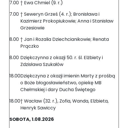
7.00
† Ewa Chmiel (9. r.)
7.00
† Seweryn Grześ (4. r.); Bronisława i
Kazimierz Prokopiukowie; Anna i Stanisław
Grzesiowie
8.00
† Jan i Rozalia Dziechcianikowie; Renata
Prączko
8.00
Dziękczynna z okazji 50. r. śl. Elżbiety i
Zdzisława Szukałów
18.00
Dziękczyna z okazji imienin Marty z prośbą
o Boże błogosławieństwo, opiekę MB
Chełmskiej i dary Ducha Świętego
18.00
† Wacław (32. r.), Zofia, Wanda, Elżbieta,
Henryk Sawiccy
SOBOTA, 1.08.2026