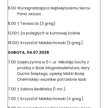
8.00
Wynagradzająca Najświętszemu Sercu
Pana Jezusa
8.00
† Teresa Lis (3 greg)
12.00
† Za poległych w Kumowej Dolinie
18.00
† Krzysztof Małdachowski (3 greg.)
SOBOTA, 04.07.2026
7.00
Dziękczynna w 5 r. ur. Mikołaja Sochy z
prośbą o Boże błogosławieństwo, dary
Ducha Świętego, opiekę Matki Bożej
Chełmskiej i wszelkie potrzebne łaski
7.00
† Sabina Bedlińska (1 mc.)
7.00
† Krzysztof Małdachowski (4 greg.)