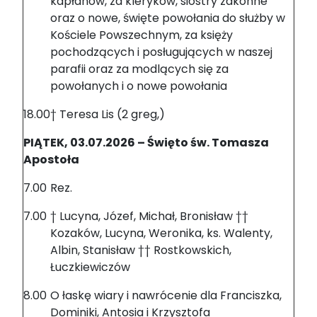
kapłanów, za kleryków, siostry zakonne
oraz o nowe, święte powołania do służby w
Kościele Powszechnym, za księży
pochodzących i posługujących w naszej
parafii oraz za modlących się za
powołanych i o nowe powołania
18.00
† Teresa Lis (2 greg,)
PIĄTEK, 03.07.2026 – Święto św. Tomasza
Apostoła
7.00
Rez.
7.00
† Lucyna, Józef, Michał, Bronisław ††
Kozaków, Lucyna, Weronika, ks. Walenty,
Albin, Stanisław †† Rostkowskich,
Łuczkiewiczów
8.00
O łaskę wiary i nawrócenie dla Franciszka,
Dominiki, Antosia i Krzysztofa