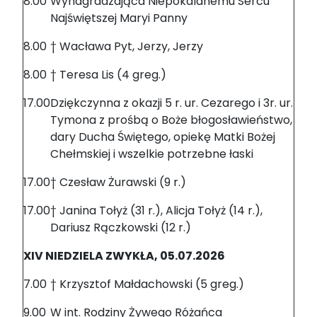
8.00
Wynagradzająca Niepokalanemu Sercu
Najświętszej Maryi Panny
8.00
† Wacława Pyt, Jerzy, Jerzy
8.00
† Teresa Lis (4 greg.)
17.00
Dziękczynna z okazji 5 r. ur. Cezarego i 3r. ur.
Tymona z prośbą o Boże błogosławieństwo,
dary Ducha Świętego, opiekę Matki Bożej
Chełmskiej i wszelkie potrzebne łaski
17.00
† Czesław Żurawski (9 r.)
17.00
† Janina Tołyż (31 r.), Alicja Tołyż (14 r.),
Dariusz Rączkowski (12 r.)
XIV NIEDZIELA ZWYKŁA, 05.07.2026
7.00
† Krzysztof Małdachowski (5 greg.)
9.00
W int. Rodziny Żywego Różańca