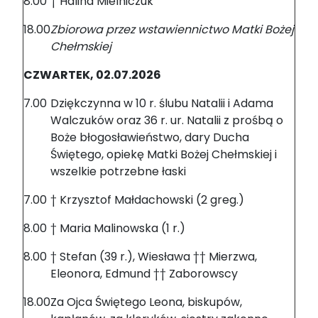
8.00
† Halina Mielniczuk
18.00
Zbiorowa przez wstawiennictwo Matki Bożej
Chełmskiej
CZWARTEK, 02.07.2026
7.00
Dziękczynna w 10 r. ślubu Natalii i Adama
Walczuków oraz 36 r. ur. Natalii z prośbą o
Boże błogosławieństwo, dary Ducha
Świętego, opiekę Matki Bożej Chełmskiej i
wszelkie potrzebne łaski
7.00
† Krzysztof Małdachowski (2 greg.)
8.00
† Maria Malinowska (1 r.)
8.00
† Stefan (39 r.), Wiesława †† Mierzwa,
Eleonora, Edmund †† Zaborowscy
18.00
Za Ojca Świętego Leona, biskupów,