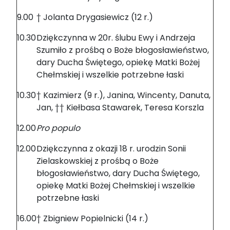
9.00
† Jolanta Drygasiewicz (12 r.)
10.30
Dziękczynna w 20r. ślubu Ewy i Andrzeja
Szumiło z prośbą o Boże błogosławieństwo,
dary Ducha Świętego, opiekę Matki Bożej
Chełmskiej i wszelkie potrzebne łaski
10.30
† Kazimierz (9 r.), Janina, Wincenty, Danuta,
Jan, †† Kiełbasa Stawarek, Teresa Korszla
12.00
Pro populo
12.00
Dziękczynna z okazji 18 r. urodzin Sonii
Zielaskowskiej z prośbą o Boże
błogosławieństwo, dary Ducha Świętego,
opiekę Matki Bożej Chełmskiej i wszelkie
potrzebne łaski
16.00
† Zbigniew Popielnicki (14 r.)